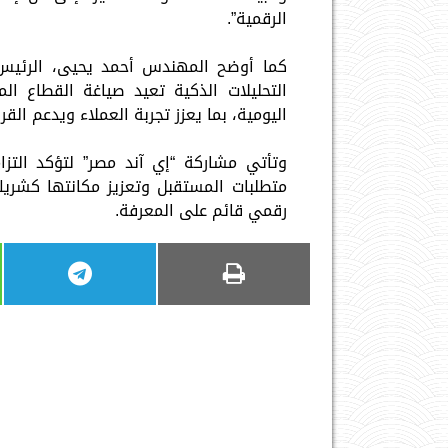
الرقمية”.
كما أوضح المهندس أحمد يحيى، الرئيس ال
التحليلات الذكية تعيد صياغة القطاع ا
اليومية، بما يعزز تجربة العملاء ويدعم القر
وتأتي مشاركة “إي آند مصر” لتؤكد التزا
متطلبات المستقبل وتعزيز مكانتها كشري
رقمي قائم على المعرفة.