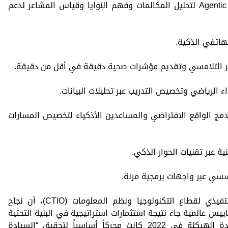
• Speech Analytics المعززة بهندسة Agentic AI لتحليل المكالمات وفهم النوايا وقياس المشاعر لدعم
التعليم، الذي يدمج الواقع الافتراضي والمساعدين الأذكياء لتخصيص المسارات
وأكد المهندس عمرو فتحي، الرئيس التنفيذي لقطاع التكنولوجيا ونظم المعلومات (CTIO)، أن نجاح
س عالمية جاء نتيجة استثمارات استراتيجية في البنية التحتية
والبيانات منذ سنوات، مشيراً إلى أن إعادة الهيكلة في 2022 كانت محركاً أساسياً لتحقيق “السيادة