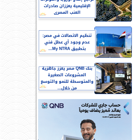
الإقليمية يعززان صادرات
العنب المصرى
تنظيم الاتصالات في مصر:
عدم وجود أي عطل فني
بتطبيق My NTRA...
بنك QNB مصر يعزز جاهزية
المشروعات الصغيرة
والمتوسطة للنمو والتوسع
من خلال...