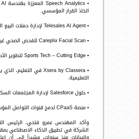
اتخاذ القرار المؤسسي.
• Telesales AI Agent لإدارة حملات البيع الهاتفي الذكية.
• Careplix Facial Scan للفحص الصحي غير التلامسي وتقديم مؤشرات صحية دقيقة في أقل من دقيقة.
• Sports Tech – Cutting Edge لتطوير الأداء الرياضي وتخصيص التدريب عبر تحليلات البيانات.
• Xsera by Classera في 
التعليمية.
• حلول Salesforce لإدارة المجتمعات السكنية عبر تقنيات الحوار الذكي.
• منصة CPaaS لدمج قنوات التواصل المؤسسي عبر واجهات برمجية مرنة.
الشركة في تطبيق الذكاء الاصطناعي بمقايي