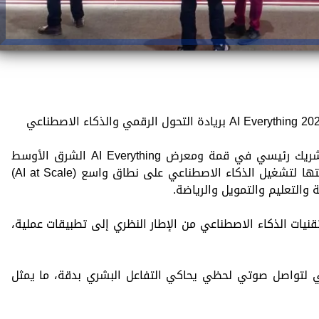
اختتمت شركة “إي آند مصر” مشاركتها كشريك رئيسي في قمة ومعرض AI Everything الشرق الأوسط
وإفريقيا – مصر 2026، حيث استعرضت رؤيتها لتشغيل الذكاء الاصطناعي على نطاق واسع (AI at Scale)
التعليم والتمويل والرياضة.
مبتكرة تنقل تقنيات الذكاء الاصطناعي من الإطار النظري إلى تطبيقات عملية،
 هولوجرام تفاعلي لتواصل صوتي لحظي يحاكي التفاعل البشري بدقة، ما يمثل