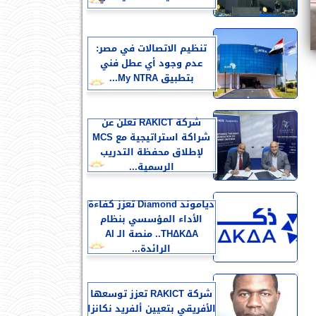
تنظيم الاتصالات في مصر:
عدم وجود أي عطل فني
بتطبيق My NTRA...
شركة RAKICT تعلن عن
شراكة استراتيجية مع MCS
لإطلاق محفظة التدريب
الرسمية...
دياموند Diamond تعزز كفاءة
الأداء المؤسسي بنظام
THΔKΔA.. منصة الـ AI
الرائدة...
شركة RAKICT تعزز توسعها
الأفريقي بتعيين ألفريد نكانزا