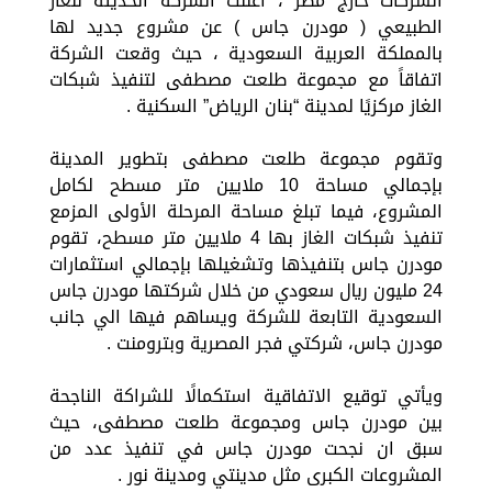
الشركات خارج مصر ، أعلنت الشركة الحديثة للغاز
الطبيعي ( مودرن جاس ) عن مشروع جديد لها
بالمملكة العربية السعودية ، حيث وقعت الشركة
اتفاقاً مع مجموعة طلعت مصطفى لتنفيذ شبكات
الغاز مركزيًا لمدينة “بنان الرياض” السكنية .
وتقوم مجموعة طلعت مصطفى بتطوير المدينة
بإجمالي مساحة 10 ملايين متر مسطح لكامل
المشروع، فيما تبلغ مساحة المرحلة الأولى المزمع
تنفيذ شبكات الغاز بها 4 ملايين متر مسطح، تقوم
مودرن جاس بتنفيذها وتشغيلها بإجمالي استثمارات
24 مليون ريال سعودي من خلال شركتها مودرن جاس
السعودية التابعة للشركة ويساهم فيها الي جانب
مودرن جاس، شركتي فجر المصرية وبترومنت .
ويأتي توقيع الاتفاقية استكمالًا للشراكة الناجحة
بين مودرن جاس ومجموعة طلعت مصطفى، حيث
سبق ان نجحت مودرن جاس في تنفيذ عدد من
المشروعات الكبرى مثل مدينتي ومدينة نور .