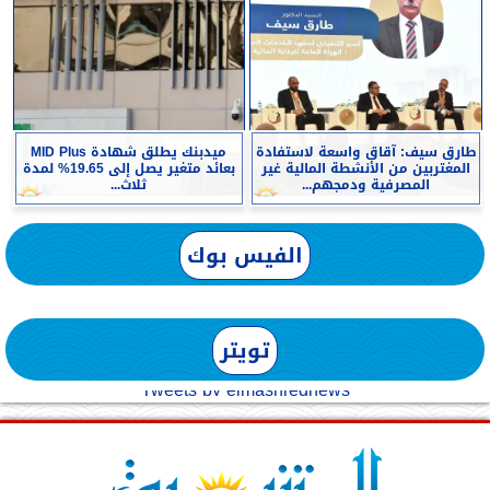
طارق سيف: آقاق واسعة لاستفادة
ميدبنك يطلق شهادة MID Plus
المغتربين من الأنشطة المالية غير
بعائد متغير يصل إلى 19.65% لمدة
المصرفية ودمجهم...
ثلاث...
الفيس بوك
تويتر
Tweets by elmashreqnews