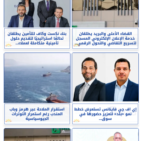
القضاء الأعلى والبريد يطلقان
بنك نكست وكاف للتأمين يطلقان
خدمة الإعلان الإلكتروني المسجل
تحالفًا استراتيجيًا لتقديم حلول
لتسريع التقاضي والتحول الرقمي...
تأمينية متكاملة لعملاء...
إي اف چي فاينانس تستعرض خطط
استقرار الملاحة عبر هرمز وباب
نمو «بلد» لتعزيز حضورها في
المندب رغم استمرار التوترات
سوق...
الجيوسياسية