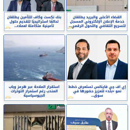
القضاء الأعلى والبريد يطلقان
بنك نكست وكاف للتأمين يطلقان
خدمة الإعلان الإلكتروني المسجل
تحالفًا استراتيجيًا لتقديم حلول
لتسريع التقاضي والتحول الرقمي...
تأمينية متكاملة لعملاء...
إي اف چي فاينانس تستعرض خطط
استقرار الملاحة عبر هرمز وباب
نمو «بلد» لتعزيز حضورها في
المندب رغم استمرار التوترات
سوق...
الجيوسياسية