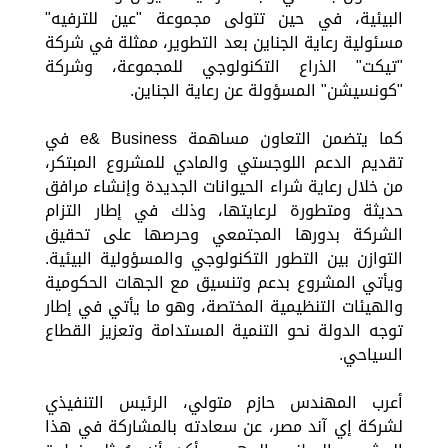
البيئية، في حين تتولى مجموعة "عين للترفيه"
مسئولية رعاية الجناين بعد التطوير، ممثلة في شركة
"تيكت" الذراع التكنولوجي للمجموعة، وشركة
"كونسيشن" المسؤولة عن رعاية الجناين.
كما يتضمن التعاون مساهمة e& Business في
تقديم الدعم اللوجستي والمادي للمشروع المبتكر،
من خلال رعاية شراء الحيوانات الجديدة وإنشاء مرافق
حديثة ومتطورة لرعايتها، وذلك في إطار التزام
الشركة بدورها المجتمعي وحرصها على تحقيق
التوازن بين التطور التكنولوجي والمسؤولية البيئية.
ويأتي المشروع بدعم وتنسيق مع الجهات الحكومية
والهيئات التنظيمية المختصة، وهو ما يأتي في إطار
توجه الدولة نحو التنمية المستدامة وتعزيز القطاع
السياحي.
أعرب المهندس حازم متولي، الرئيس التنفيذي
لشركة إي آند مصر، عن سعادته بالمشاركة في هذا