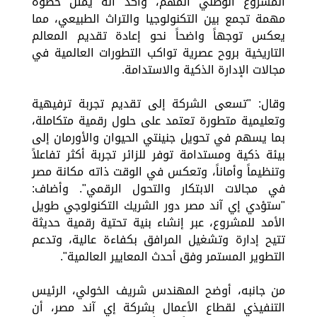
المشروع الوطني المهم، وأكد أنه يُمثل خطوة
مهمة تجمع بين التكنولوجيا والتراث الطبيعي، مما
يعكس توجهاً واضحاً نحو إعادة تقديم المعالم
التاريخية بروح عصرية تواكب التطورات العالمية في
مجالات الإدارة الذكية والاستدامة.
وقال: "تسعى الشركة إلى تقديم تجربة ترفيهية
وتعليمية متطورة تعتمد على حلول رقمية متكاملة،
بما يسهم في تحويل جنينتي الحيوان والأورمان إلى
بيئة ذكية ومستدامة توفر للزائر تجربة أكثر تفاعلاً
وتنظيماً وأماناً، وتعكس في الوقت ذاته مكانة مصر
في مجالات الابتكار والتحول الرقمي". وأضاف:
"ستؤدي إي آند مصر دور الشريك التكنولوجي طويل
الأمد للمشروع، عبر إنشاء بنية تحتية رقمية حديثة
تتيح إدارة وتشغيل المرافق بكفاءة عالية، وتدعم
التطوير المستمر وفق أحدث المعايير العالمية".
من جانبه، أوضح المهندس شريف الخولي، الرئيس
التنفيذي لقطاع الأعمال بشركة إي آند مصر، أن