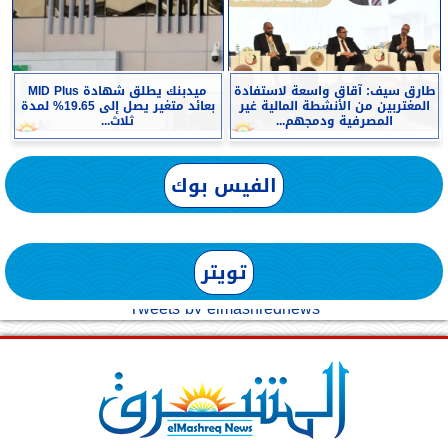
طارق سيف: آقاق واسعة لاستفادة
ميدبنك يطلق شهادة MID Plus
المغتربين من الأنشطة المالية غير
بعائد متغير يصل إلى 19.65% لمدة
المصرفية ودمجهم...
ثلاث...
الفيس بوك
تويتر
Tweets by elmashreqnews