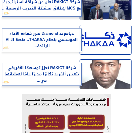
شركة RAKICT تعلن عن شراكة استراتيجية
مع MCS لإطلاق محفظة التدريب الرسمية...
دياموند Diamond تعزز كفاءة الأداء
المؤسسي بنظام THΔKΔA.. منصة الـ AI
الرائدة...
شركة RAKICT تعزز توسعها الأفريقي
بتعيين ألفريد نكانزا مديرًا عامًا لعملياتها
في...