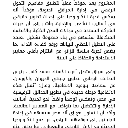
المشروع يعد نموذجاً عملياً لتطبيق مفاهيم التحول
الرقمي في إدارة المرافق الحيوية، مؤكداً أنه
يعكس قدرة التكنولوجيا على إحداث تطوير حقيقي
في أساليب التشغيل والإدارة. وأشار إلى أن خبرات
الشركة الممتدة في مجالات المدن الذكية والأنظمة
المتكاملة ستُسهم في بناء منظومة تشغيل تعتمد
على التحليل اللحظي للبيانات ورفع كفاءة الأداء، بما
يضمن تجربة سلسة للزائر، مع الالتزام بأعلى معايير
الاستدامة والحفاظ على البيئة.
وفي سياق متصل أعرب الأستاذ محمد كامل، رئيس
التحالف الوطني لتطوير جنينتي الحيوان والأورمان،
عن سعادته بتوقيع الاتفاقية، وقال: "تُمثل هذه
الاتفاقية مرحلة جديدة في تطوير الحدائق الترفيهية
في مصر، وتعكس توجهاً واضحاً نحو تحديث أساليب
الإدارة والتشغيل بما يتواكب مع المعايير العالمية.
وأكد أن التعاون مع إي آند مصر سيسهم في إعادة
الجنينتين إلى موقعهما الريادي، عبر دمج التكنولوجيا
الحديثة مع الإرث التاريخي والمعماري، بما يخلق بيئة