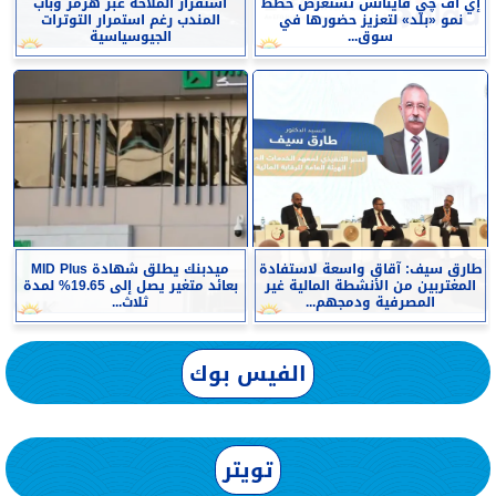
إي اف چي فاينانس تستعرض خطط
استقرار الملاحة عبر هرمز وباب
نمو «بلد» لتعزيز حضورها في
المندب رغم استمرار التوترات
سوق...
الجيوسياسية
طارق سيف: آقاق واسعة لاستفادة
ميدبنك يطلق شهادة MID Plus
المغتربين من الأنشطة المالية غير
بعائد متغير يصل إلى 19.65% لمدة
المصرفية ودمجهم...
ثلاث...
الفيس بوك
تويتر