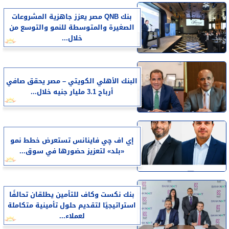
بنك QNB مصر يعزز جاهزية المشروعات
الصغيرة والمتوسطة للنمو والتوسع من
خلال...
البنك الأهلي الكويتي – مصر يحقق صافي
أرباح 3.1 مليار جنيه خلال...
إي اف چي فاينانس تستعرض خطط نمو
«بلد» لتعزيز حضورها في سوق...
بنك نكست وكاف للتأمين يطلقان تحالفًا
استراتيجيًا لتقديم حلول تأمينية متكاملة
لعملاء...