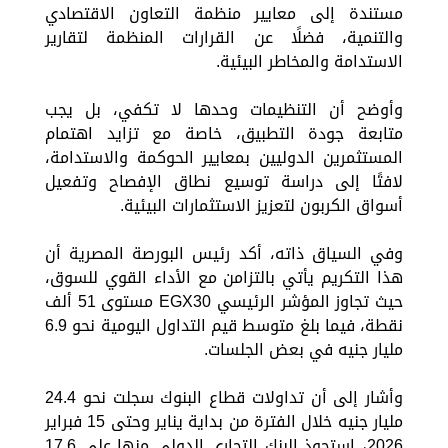
مستندة إلى معايير منظمة التعاون الاقتصادي
والتنمية، فضلًا عن القرارات المنظمة لتقارير
الاستدامة والمخاطر البيئية.
وأوضح أن التنظيمات وحدها لا تكفي، بل يجب
متابعة جودة التطبيق، خاصة مع تزايد اهتمام
المستثمرين الدوليين بمعايير الحوكمة والاستدامة،
لافتًا إلى دراسة توسيع نطاق الإفصاح وتفعيل
أسواق الكربون لتعزيز الاستثمارات البيئية.
وفي السياق ذاته، أكد رئيس البورصة المصرية أن
هذا التكريم يأتي بالتزامن مع الأداء القوي للسوق،
حيث تجاوز المؤشر الرئيسي EGX30 مستوى 51 ألف
نقطة، فيما بلغ متوسط قيم التداول اليومية نحو 6.9
مليار جنيه في بعض الجلسات.
وأشار إلى أن تداولات قطاع البنوك سجلت نحو 24.4
مليار جنيه خلال الفترة من بداية يناير وحتى 15 فبراير
2026، استحوذ البنك التجاري الدولي منها على 17.6