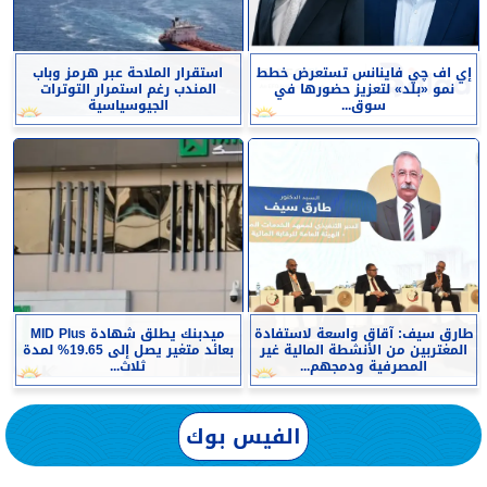
إي اف چي فاينانس تستعرض خطط
استقرار الملاحة عبر هرمز وباب
نمو «بلد» لتعزيز حضورها في
المندب رغم استمرار التوترات
سوق...
الجيوسياسية
طارق سيف: آقاق واسعة لاستفادة
ميدبنك يطلق شهادة MID Plus
المغتربين من الأنشطة المالية غير
بعائد متغير يصل إلى 19.65% لمدة
المصرفية ودمجهم...
ثلاث...
الفيس بوك