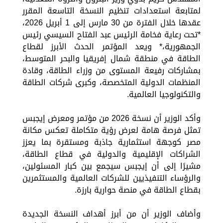
لمتابعة استعدادات تنظيم النسخة التاسعة المقرر
عقدها خلال الفترة من 30 مارس إلى 1 أبريل 2026،
*تحت رعاية فخامة الرئيس عبد الفتاح السيسي رئيس
الجمهورية،* ويعد المؤتمر الحدث الأبرز لقطاع
الطاقة في منطقة شمال إفريقيا والبحر المتوسط،
بمشاركات رفيعة المستوى من وزراء الطاقة، وقادة
المنظمات الدولية المتخصصة، وكبرى شركات الطاقة
والتكنولوجيا العالمية.
وأكد الوزير أن نسخة 2026 من مؤتمر ومعرض إيجبس
تمثل فرصة هامة لعرض رؤية متكاملة تعكس مكانة
مصر كوجهة استثمارية جاذبة ومستقرة بما يعزز
الشراكات الإقليمية والدولية في قطاع الطاقة،
مشيرًا إلى أن إيجبس سيجمع بين كبار المسئولين،
والرؤساء التنفيذيين للشركات العالمية والمستثمرين
بقطاع الطاقة في منصة حوارية بارزة.
وأضاف الوزير أن من أبرز أهداف النسخة الجديدة