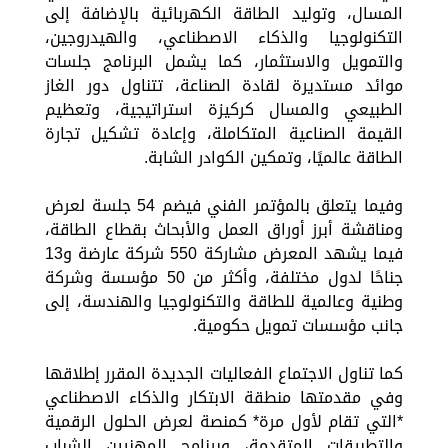
المسال، وتوليد الطاقة الكهربائية بالإضافة إلى
التكنولوجيا والذكاء الاصطناعي، والهيدروجين،
والتمويل والاستثمار، كما يشمل البرنامج جلسات
موائد مستديرة لقادة الصناعة، تتناول دور الغاز
الطبيعي والمسال كركيزة استراتيجية، وتعظيم
القيمة الصناعية المتكاملة، وإعادة تشكيل تجارة
الطاقة عالميًا، وتمكين الكوادر الشابة.
وفيما يتعلق بالمؤتمر الفني فيضم 54 جلسة لعرض
ومناقشة أبرز أوراق العمل والأبحاث بقطاع الطاقة،
فيما يشهد المعرض مشاركة 550 شركة عارضة و13
جناحًا لدول مختلفة، وأكثر من 50 مؤسسة وشركة
وطنية وعالمية للطاقة والتكنولوجيا والهندسة، إلى
جانب مؤسسات تمويل حكومية.
كما تناول الاجتماع الفعاليات الجديدة المقرر إطلاقها
وفي مقدمتها منطقة الابتكار والذكاء الاصطناعي
*التي تقام لأول مرة* كمنصة لعرض الحلول الرقمية
والتطبيقات المتقدمة، وبرنامج المهنيين الشباب