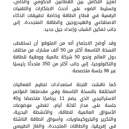
تعزيز التكامل بين القطاعين الحكومي والخاص،
وتسليط الضوء على أحدث الابتكارات والتقنيات
الرقمية في قطاع الطاقة وخاصة تطبيقات الذكاء
الاصطناعي والهيدروجين والطاقة المتجددة، إلى
جانب تمكين الشباب وإعداد جيل جديد.
وقد أوضح الاجتماع أنه من المتوقع أن تستقطب
النسخة التاسعة أكثر من 50 ألف مشارك من مختلف
دول العالم ونحو 50 شركة عالمية ووطنية للطاقة
والتكنولوجيا، إلى جانب أكثر من 350 متحدثًا رئيسيًا
عبر 96 جلسة متخصصة.
كما ناقشت اللجنة استعدادات تنظيم الفعاليات
المختلفة بالنسخة التاسعة وفي مقدمتها المؤتمر
الاستراتيجي الذي يضم 11 برنامجًا متخصصًا و40
جلسة على مدار ثلاثة أيام، تغطي موضوعات
الأسواق العالمية للطاقة، والأنشطة البحرية،
والتكرير والبتروكيماويات، وأسواق الطاقة الناشئة
في إفريقيا، والطاقات المتجددة، والغاز الطبيعي