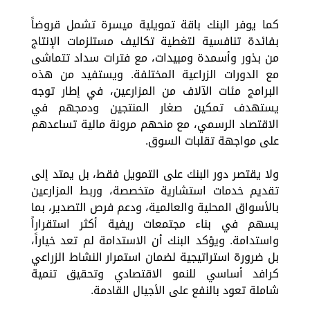
كما يوفر البنك باقة تمويلية ميسرة تشمل قروضاً
بفائدة تنافسية لتغطية تكاليف مستلزمات الإنتاج
من بذور وأسمدة ومبيدات، مع فترات سداد تتماشى
مع الدورات الزراعية المختلفة. ويستفيد من هذه
البرامج مئات الآلاف من المزارعين، في إطار توجه
يستهدف تمكين صغار المنتجين ودمجهم في
الاقتصاد الرسمي، مع منحهم مرونة مالية تساعدهم
على مواجهة تقلبات السوق.
ولا يقتصر دور البنك على التمويل فقط، بل يمتد إلى
تقديم خدمات استشارية متخصصة، وربط المزارعين
بالأسواق المحلية والعالمية، ودعم فرص التصدير، بما
يسهم في بناء مجتمعات ريفية أكثر استقراراً
واستدامة. ويؤكد البنك أن الاستدامة لم تعد خياراً،
بل ضرورة استراتيجية لضمان استمرار النشاط الزراعي
كرافد أساسي للنمو الاقتصادي وتحقيق تنمية
شاملة تعود بالنفع على الأجيال القادمة.