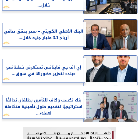
خلال...
البنك الأهلي الكويتي – مصر يحقق صافي
أرباح 3.1 مليار جنيه خلال...
إي اف چي فاينانس تستعرض خطط نمو
«بلد» لتعزيز حضورها في سوق...
بنك نكست وكاف للتأمين يطلقان تحالفًا
استراتيجيًا لتقديم حلول تأمينية متكاملة
لعملاء...