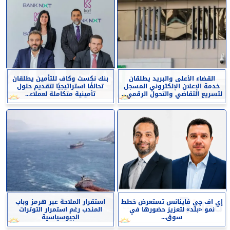
القضاء الأعلى والبريد يطلقان
بنك نكست وكاف للتأمين يطلقان
خدمة الإعلان الإلكتروني المسجل
تحالفًا استراتيجيًا لتقديم حلول
لتسريع التقاضي والتحول الرقمي...
تأمينية متكاملة لعملاء...
إي اف چي فاينانس تستعرض خطط
استقرار الملاحة عبر هرمز وباب
نمو «بلد» لتعزيز حضورها في
المندب رغم استمرار التوترات
سوق...
الجيوسياسية