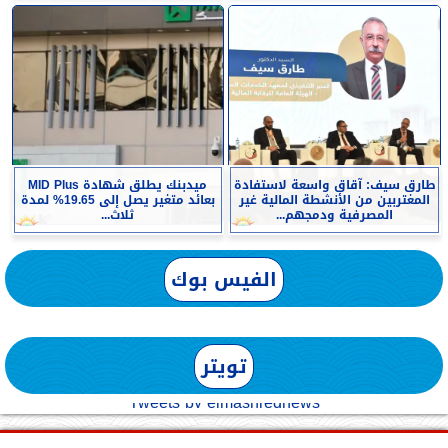
طارق سيف: آقاق واسعة لاستفادة
ميدبنك يطلق شهادة MID Plus
المغتربين من الأنشطة المالية غير
بعائد متغير يصل إلى 19.65% لمدة
المصرفية ودمجهم...
ثلاث...
الفيس بوك
تويتر
Tweets by elmashreqnews