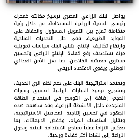
يواصل البنك الزراعي المصري ترسيخ مكانته كمحرك
رئيسي للتنمية الزراعية المستدامة، من خلال رؤية
متكاملة تمزج بين التمويل المسؤول والحفاظ على
الموارد الطبيعية. ففي ظل التحديات المناخية
وارتفاع تكاليف الإنتاج، يتبنى البنك سياسات تمويلية
مرنة تستهدف رفع كفاءة الإنتاج الزراعي وتحسين
مستوى معيشة الفلاحين، بما يعزز الأمن الغذائي
الوطني ويقوي الاقتصاد الريفي.
وتعتمد استراتيجية البنك على دعم نظم الري الحديث،
وتشجيع توحيد الحيازات الزراعية لتحقيق وفورات
الحجم، إضافة إلى التوسع في استخدام الطاقة
المتجددة داخل الأنشطة الزراعية. وقد ساهمت هذه
الجهود في تحسين إنتاجية المحاصيل الاستراتيجية،
وتقليل استهلاك المياه، وخفض الانبعاثات، بما
يعكس التزاماً عملياً بمبادئ الاستدامة البيئية ويحول
الزراعة إلى نشاط أكثر كفاءة وربحية.