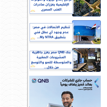
الإقليمية يعززان صادرات
العنب المصرى
تنظيم الاتصالات في مصر:
عدم وجود أي عطل فني
بتطبيق My NTRA...
بنك QNB مصر يعزز جاهزية
المشروعات الصغيرة
والمتوسطة للنمو والتوسع
من خلال...