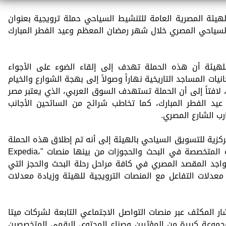
لهيئة المصرية العامة للتنشيط السياحي حملة ترويجية بعنوان
لسياحي المصري خلال شهر رمضان المعظم وعيد الفطر المبارك
هيئة أن هذه الحملة تهدف إلى إلقاء الضوء على الأجواء
نيات المساجد التاريخية نهاراً وصولاً إلى بهجة الشوارع والخيام
اً، لافتاً إلى أن الحملة تستهدف السوق العربي، الذي يعتبر مصر
يد الفطر المبارك، كما تخاطب شرائح من السائحين الأجانب
رب الشارع المصري.
زية للتسويق السياحي بالهيئة إلى أنه تم إطلاق هذه الحملة
الترويجية عبر العديد من المنصات الرقمية المتخصصة في البحث والحجوزات من بينها منصات "Expedia،
بهدف تعزيز تواجد المقصد المصري في كافة مراحل رحلة البحث والحجز التي
عدلات التفاعل مع المنصات الترويجية للهيئة وزيادة معدلات
ار المكثف عبر منصات التواصل الاجتماعي التابعة لشركات ميتا
جموعة كبيرة من المؤثرين وصناع المحتوى الرقمي المتخصصين