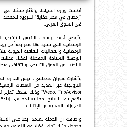
أطلقت وزارة السياحة والآثار ممثلة في ا
"رمضان في مصر حكاية" للترويج للمقصد ا
في السوق العربي.
وأوضح أحمد يوسف، الرئيس التنفيذى لل
الرمضانية التي تنفرد بها مصر بدءاً من روحا
الرمضانية والفعاليات الثقافية الحيوية ليل
الوجهة السياحة المفضلة لقضاء عطلات ع
الباحثين عن العمق التاريخي والثقافي وتجا
وأشارت سوزان مصطفي، رئيس الإدارة المرك
Wego، TripAdvisor" وذلك 
يقوم بها السائح، مما يساهم في زيادة م
الحجوزات الفعلية عبر الإنترنت.
وأضافت أن الحملة تعتمد أيضاً على الانتش
وجوجل وتيك توك؛ فضلاً عن التعاون مع م