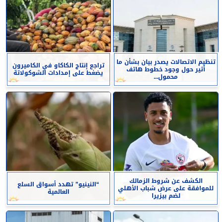
تنظيم الاتصالات يصدر بيان بشأن ما
تراجع إنتاج الكاكاو في الكاميرون
أثير حول وجود خطوط هاتف
يضغط على إمدادات الشوكولاتة
محمول...
الكشف عن شروط الزمالك
“النينيو” تهدد أسواق السلع
للموافقة على عرض شباب الأهلي
العالمية
لضم بيزيرا