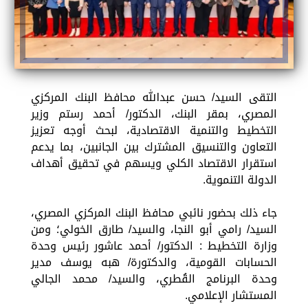
التقى السيد/ حسن عبدالله محافظ البنك المركزي
المصري، بمقر البنك، الدكتور/ أحمد رستم وزير
التخطيط والتنمية الاقتصادية، لبحث أوجه تعزيز
التعاون والتنسيق المشترك بين الجانبين، بما يدعم
استقرار الاقتصاد الكلي ويسهم في تحقيق أهداف
الدولة التنموية.
جاء ذلك بحضور نائبي محافظ البنك المركزي المصري،
السيد/ رامي أبو النجا، والسيد/ طارق الخولي؛ ومن
وزارة التخطيط : الدكتور/ أحمد عاشور رئيس وحدة
الحسابات القومية، والدكتورة/ هبه يوسف مدير
وحدة البرنامج القُطري، والسيد/ محمد الجالي
المستشار الإعلامي.