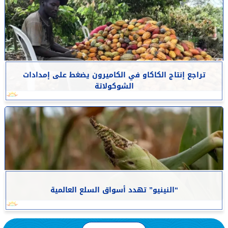
تراجع إنتاج الكاكاو في الكاميرون يضغط على إمدادات
الشوكولاتة
“النينيو” تهدد أسواق السلع العالمية