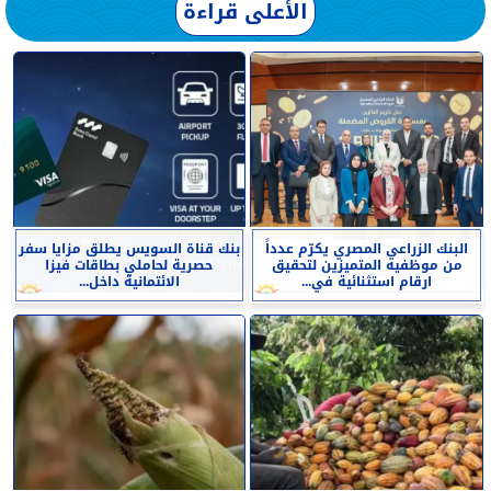
الأعلى قراءة
البنك الزراعي المصري يكرّم عدداً
بنك قناة السويس يطلق مزايا سفر
من موظفيه المتميزين لتحقيق
حصرية لحاملي بطاقات فيزا
ارقام استثنائية في...
الائتمانية داخل...