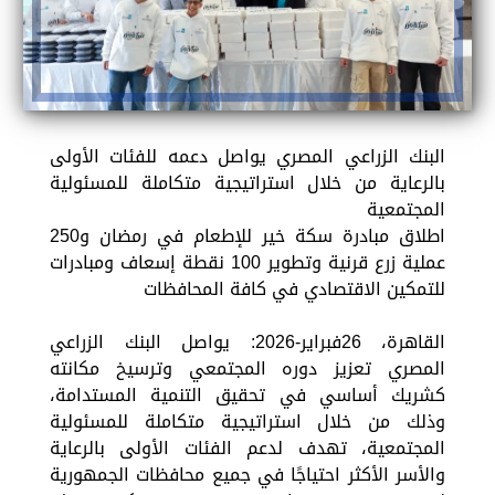
البنك الزراعي المصري يواصل دعمه للفئات الأولى
بالرعاية من خلال استراتيجية متكاملة للمسئولية
المجتمعية
اطلاق مبادرة سكة خير للإطعام في رمضان و250
عملية زرع قرنية وتطوير 100 نقطة إسعاف ومبادرات
للتمكين الاقتصادي في كافة المحافظات
القاهرة، 26فبراير-2026: يواصل البنك الزراعي
المصري تعزيز دوره المجتمعي وترسيخ مكانته
كشريك أساسي في تحقيق التنمية المستدامة،
وذلك من خلال استراتيجية متكاملة للمسئولية
المجتمعية، تهدف لدعم الفئات الأولى بالرعاية
والأسر الأكثر احتياجًا في جميع محافظات الجمهورية