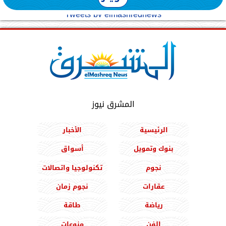
Tweets by elmashreqnews
المشرق نيوز
الرئيسية
الأخبار
بنوك وتمويل
أسواق
نجوم
تكنولوجيا واتصالات
عقارات
نجوم زمان
رياضة
طاقة
الفن
منوعات