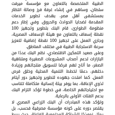
الطبية المتخصصة بالتعاون مع مؤسسة ميرفت
سلطان، وساهم في إنشاء غرفة فرز وصالة انتظار
بمستشفى أهل مصر، بهدف تطوير الخدمات
المقدمة لضحايا الحوادث والحروق. وفي إطار دعم
منظومة الطوارئ، قام البنك بتطوير وتجهيز 100
نقطة إسعاف بالتعاون مع هيئة الإسعاف المصرية،
وجاري العمل على تجهيز 100 نقطة إضافية لتعزيز
سرعة الاستجابة الطبية في مختلف المناطق.
وعلى صعيد التمكين الاقتصادي، نظم البنك عددًا من
البازارات لدعم أصحاب المشروعات الصغيرة ومتناهية
الصغر، ما أتاح لهم فرصًا لتسويق منتجاتهم وزيادة
دخلهم، دعمًا لخطط التنمية المحلية وخلق فرص
العمل. كما امتدت جهوده لتطوير وتجهيز دور أيتام
لذوي الإعاقة، بما يوفر بيئة إنسانية متكاملة تتناسب
مع احتياجاتهم الخاصة، في خطوة تؤكد التزام البنك
بدعم الفئات الأولى بالرعاية.
وتؤكد هذه المبادرات أن البنك الزراعي المصري لا
يقتصر دوره على كونه مؤسسة مصرفية فحسب، بل
يمثل نموذجًا للشراكة المجتمعية الفاعلة، حيث يربط