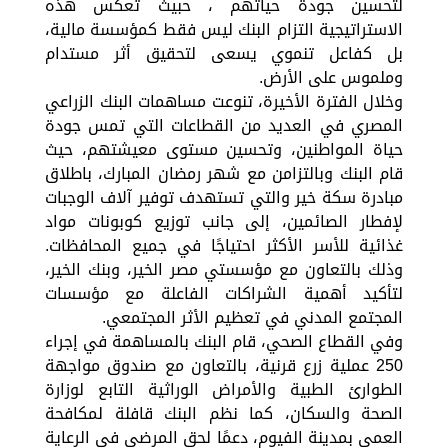
لتحسين جودة حياتهم ، حبيث تعكس هذه
الاستراتيجية التزام البنك ليس فقط كمؤسسة مالية،
بل كفاعل تنموي يسعى لتحقيق أثر مستدام
وملموس على الأرض.
وخلال الفترة الأخيرة، تنوعت مساهمات البنك الزراعي
المصري في العديد من القطاعات التي تمس جودة
حياة المواطنين، وتحسين مستوى معيشتهم، حيث
قام البنك وبالتزامن مع شهر رمضان المبارك، باطلاق
مبادرة سكة خير والتي تستهدف توفير آلاف الوجبات
لإفطار الصائمين، إلى جانب توزيع كوبونات مواد
غذائية للأسر الأكثر احتياجًا في جميع المحافظات.
وذلك بالتعاون مع مؤسستي مصر الخير، وبنك الخير،
لتأكيد أهمية الشراكات الفاعلة مع مؤسسات
المجتمع المدني في تعظيم الأثر المجتمعي.
وفي القطاع الصحي، قام البنك بالمساهمة في إجراء
250 عملية زرع قرنية، بالتعاون مع صندوق مواجهة
الطوارئ الطبية والأمراض الوراثية التابع لوزارة
الصحة والسكان، كما نظم البنك قافلة لمكافحة
العمى بمدينة الفيوم، دعمًا لحق المرضى في الرعاية