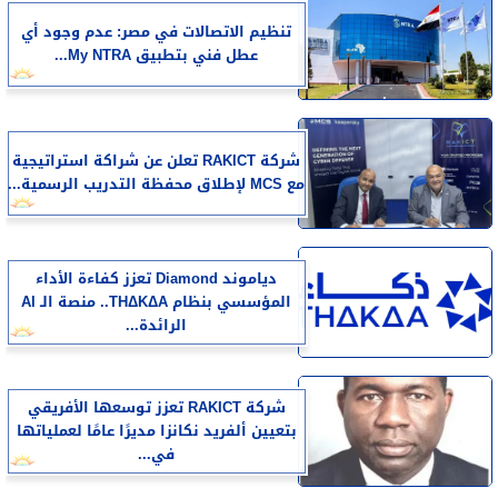
تنظيم الاتصالات في مصر: عدم وجود أي
عطل فني بتطبيق My NTRA...
شركة RAKICT تعلن عن شراكة استراتيجية
مع MCS لإطلاق محفظة التدريب الرسمية...
دياموند Diamond تعزز كفاءة الأداء
المؤسسي بنظام THΔKΔA.. منصة الـ AI
الرائدة...
شركة RAKICT تعزز توسعها الأفريقي
بتعيين ألفريد نكانزا مديرًا عامًا لعملياتها
في...