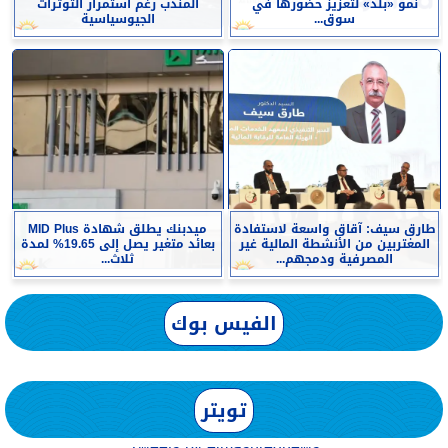
نمو «بلد» لتعزيز حضورها في
المندب رغم استمرار التوترات
سوق...
الجيوسياسية
طارق سيف: آقاق واسعة لاستفادة
ميدبنك يطلق شهادة MID Plus
المغتربين من الأنشطة المالية غير
بعائد متغير يصل إلى 19.65% لمدة
المصرفية ودمجهم...
ثلاث...
الفيس بوك
تويتر
Tweets by elmashreqnews