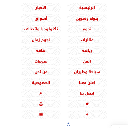
الرئيسية
الأخبار
بنوك وتمويل
أسواق
نجوم
تكنولوجيا واتصالات
عقارات
نجوم زمان
رياضة
طاقة
الفن
منوعات
سياحة وطيران
من نحن
اعلن معنا
الخصوصية
اتصل بنا





جميع الحقوق محفوظة
©
2020 - 2026 - المشرق نيوز