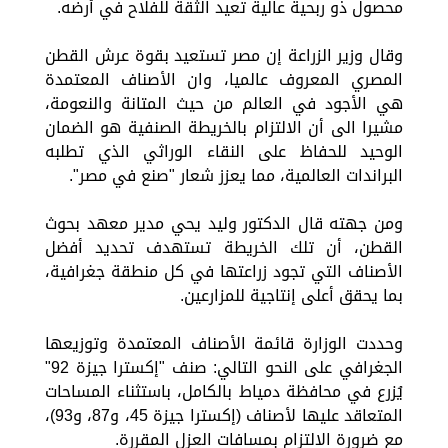
محصول ذو ربحية عالية تعيد الثقة للفلاح في أرضه.
وقال وزير الزراعة إن مصر تستعيد بقوة عرش القطن
المصري المعروف عالميا، وان الأصناف المعتمدة
هي الأجود في العالم من حيث المتانة والنعومة،
مشيرا الى أن الالتزام بالخريطة الصنفية هو الضمان
الوحيد للحفاظ على النقاء الوراثي الذي تطلبه
البراندات العالمية، مما يعزز شعار "صنع في مصر".
ومن جهته قال الدكتور وليد يحي مدير معهد بحوث
القطن، أن تلك الخريطة تستهدف تحديد أفضل
الأصناف التي تجود زراعتها في كل منطقة جغرافية،
بما يحقق أعلى إنتاجية للمزارعين.
وحددت الوزارة قائمة الأصناف المعتمدة وتوزيعها
الجغرافي على النحو التالي: صنف "إكسترا جيزة 92"
يُزرع في محافظة دمياط بالكامل، باستثناء المساحات
المتعاقد عليها لأصناف (إكسترا جيزة 45، و87، و93)،
مع ضرورة الالتزام بمسافات العزل المقررة.