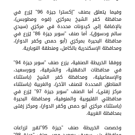
وفيما يتعلق بصنف "إكسترا جيزة 96" يُزرع في
محافظة كفر الشيخ بمركزي (فوه ومطوبس)،
بالإضافة إلى كردونات محددة في مركزي (سيدي
سالم ودسوق)، أما صنف "سوبر جيزة 86" يُزرع في
محافظة البحيرة بمركزي (أبو حمص وكفر الدوار)،
ومحافظة الإسكندرية بالكامل، ومنطقة النوبارية.
ووفقا الخريطة الصنفية، يزرع صنف "سوبر جيزة 94"
في محافظات الدقهلية، والشرقية، وبورسعيد،
والإسماعيلية، ومحافظة كفر الشيخ (باستثناء
المناطق المحددة للصنف الآخر)، والغربية (باستثناء
مركز زفتى)، أما الصنف "سوبر جيزة 97" يُزرع في
محافظتي القليوبية والمنوفية، ومحافظة البحيرة
(باستثناء مركزي أبو حمص وكفر الدوار)، ومركز زفتى
بمحافظة الغربية.
وخصصت الخريطة صنف "جيزة 95"تقرر لزراعات
محافظة بني سويف بصعيد مصر، صنف "جيزة 98"