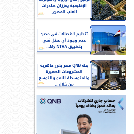
الإقليمية يعززان صادرات
العنب المصرى
تنظيم الاتصالات في مصر:
عدم وجود أي عطل فني
بتطبيق My NTRA...
بنك QNB مصر يعزز جاهزية
المشروعات الصغيرة
والمتوسطة للنمو والتوسع
من خلال...