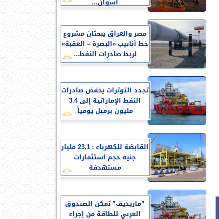
أسوان...
مصر والعراق يبحثان مشروع
خط أنابيب «البصرة – العقبة»
لربط صادرات النفط...
تجدد التوترات يخفض صادرات
النفط الإماراتية إلى 3.4
مليون برميل يومياً
القابضة للكهرباء : 23,1 مليار
جنيه حجم استثمارات
مستهدفة
”ماريديف” تمكن الصندوق
العربي للطاقة من إجراء