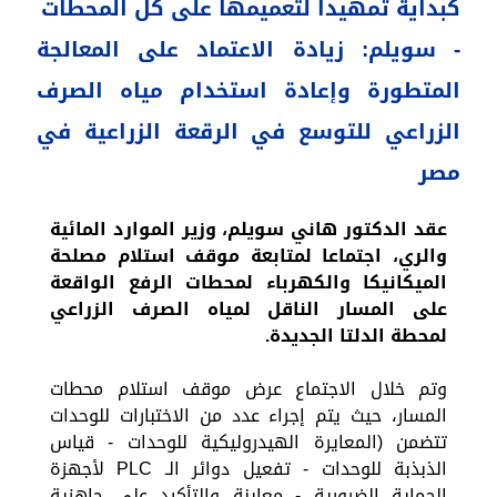
كبداية تمهيدا لتعميمها على كل المحطات
- سويلم: زيادة الاعتماد على المعالجة
المتطورة وإعادة استخدام مياه الصرف
الزراعي للتوسع في الرقعة الزراعية في
مصر
عقد الدكتور هاني سويلم، وزير الموارد المائية
والري، اجتماعا لمتابعة موقف استلام مصلحة
الميكانيكا والكهرباء لمحطات الرفع الواقعة
على المسار الناقل لمياه الصرف الزراعي
لمحطة الدلتا الجديدة.
وتم خلال الاجتماع عرض موقف استلام محطات
المسار، حيث يتم إجراء عدد من الاختبارات للوحدات
تتضمن (المعايرة الهيدروليكية للوحدات - قياس
الذبذبة للوحدات - تفعيل دوائر الـ PLC لأجهزة
الحماية الضرورية - معاينة والتأكيد على جاهزية