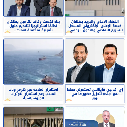
القضاء الأعلى والبريد يطلقان
بنك نكست وكاف للتأمين يطلقان
خدمة الإعلان الإلكتروني المسجل
تحالفًا استراتيجيًا لتقديم حلول
لتسريع التقاضي والتحول الرقمي...
تأمينية متكاملة لعملاء...
إي اف چي فاينانس تستعرض خطط
استقرار الملاحة عبر هرمز وباب
نمو «بلد» لتعزيز حضورها في
المندب رغم استمرار التوترات
سوق...
الجيوسياسية