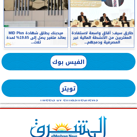
طارق سيف: آقاق واسعة لاستفادة
ميدبنك يطلق شهادة MID Plus
المغتربين من الأنشطة المالية غير
بعائد متغير يصل إلى 19.65% لمدة
المصرفية ودمجهم...
ثلاث...
الفيس بوك
تويتر
Tweets by elmashreqnews