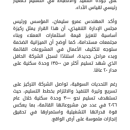
على جودة التنفيذ والانضباط في التسليم كمعيار
رئيسي لقياس الأداء.
وأكد المهندس عمرو سليمان، المؤسس ورئيس
مجلس الإدارة التنفيذي، أن هذا القرار يمثل ركيزة
أساسية لتعزيز قيمة استثمارات العملاء وبناء
مجتمعات مستدامة، كما أوضح أن الميزانية الضخمة
ستوجه لتكثيف الأعمال في المشروعات القائمة
وبدء مراحل جديدة، استنادًا لسجل الشركة الحافل
الذي شهد تسليم أكثر من ١٣٥٠٠ وحدة سكنية على
مدار ٢٠ عامًا.
رغم التحديات السوقية، تواصل الشركة التركيز على
تسريع وتيرة التنفيذ والالتزام بخطط التسليم، حيث
تستهدف تسليم نحو ٣٠٠٠ وحدة سكنية خلال عام
٢٠٢٦ في عدد من مشروعاتها القائمة، بما يعكس
قوة قدراتها التشغيلية واستمرارها في تحقيق
إنجازات ملموسة على أرض الواقع.