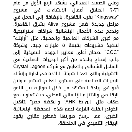
وعلى الصعيد الميداني، يشهد الربع الأول من عام
٢٠٢٦ انطلاق أعمال الإنشاءات في مشروع
"Kingsway" بغرب القاهرة، بالإضافة إلى العمل في
مراحل جديدة ضمن مشروع Aliva بشرق القاهرة.
وتدعم هذه الأعمال الإنشائية شراكات استراتيجية
مع كبرى الشركات العالمية والمحلية، مثل "أرابتك"
لتنفيذ مشروعات بقيمة ٥ مليارات جنيه، وشركة
"CCC" لضمان أعلى معايير الجودة التنفيذية إلى
جانب إفتتاح واحدة من أكبر البحيرات الصناعية في
الساحل الشمالي بالتعاون مع شركة Crystal Lagoon
التشيلية والتي تعد الشركة الرائدة في ادارة وإنشاء
البحيرات الصناعية على مستوى العالم. تستمر ماونتن
ڤيو في ريادة المشهد من خلال الموازنة بين النمو
الإقليمي والالتزام الإنساني المحلي، حيث تعاونت مع
جهات مثل "AHK Egypt" و"نهضة مصر" لتأهيل
الكوادر الفنية اللازمة لدعم هذه المحفظة الإنشائية
الكبرى، مما يرسخ صورتها كمطور عقاري يقود
الإيقاع التنفيذي في المنطقة.