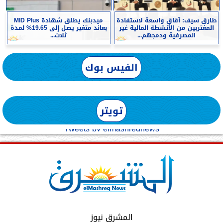
طارق سيف: آقاق واسعة لاستفادة
ميدبنك يطلق شهادة MID Plus
المغتربين من الأنشطة المالية غير
بعائد متغير يصل إلى 19.65% لمدة
المصرفية ودمجهم...
ثلاث...
الفيس بوك
تويتر
Tweets by elmashreqnews
المشرق نيوز