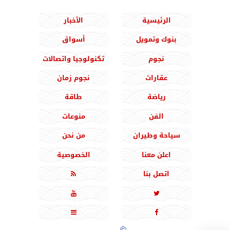
الرئيسية
الأخبار
بنوك وتمويل
أسواق
نجوم
تكنولوجيا واتصالات
عقارات
نجوم زمان
رياضة
طاقة
الفن
منوعات
سياحة وطيران
من نحن
اعلن معنا
الخصوصية
اتصل بنا





جميع الحقوق محفوظة
©
2020 - 2026 - المشرق نيوز