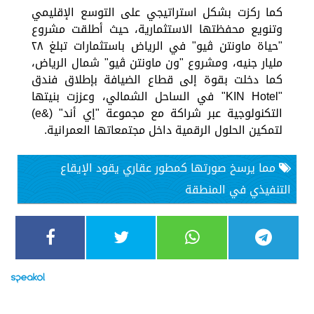
كما ركزت بشكل استراتيجي على التوسع الإقليمي
وتنويع محفظتها الاستثمارية، حيث أطلقت مشروع
"حياة ماونتن ڤيو" في الرياض باستثمارات تبلغ ٢٨
مليار جنيه، ومشروع "ون ماونتن ڤيو" شمال الرياض،
كما دخلت بقوة إلى قطاع الضيافة بإطلاق فندق
"KIN Hotel" في الساحل الشمالي، وعززت بنيتها
التكنولوجية عبر شراكة مع مجموعة "إي أند" (&e)
لتمكين الحلول الرقمية داخل مجتمعاتها العمرانية.
مما يرسخ صورتها كمطور عقاري يقود الإيقاع
التنفيذي في المنطقة