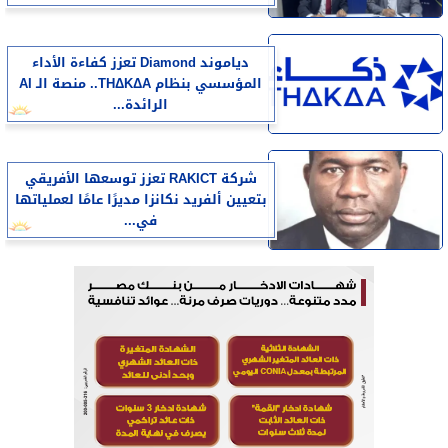
دياموند Diamond تعزز كفاءة الأداء
المؤسسي بنظام THΔKΔA.. منصة الـ AI
الرائدة...
شركة RAKICT تعزز توسعها الأفريقي
بتعيين ألفريد نكانزا مديرًا عامًا لعملياتها
في...