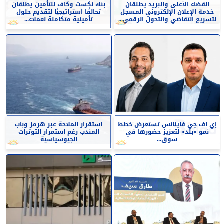
القضاء الأعلى والبريد يطلقان
بنك نكست وكاف للتأمين يطلقان
خدمة الإعلان الإلكتروني المسجل
تحالفًا استراتيجيًا لتقديم حلول
لتسريع التقاضي والتحول الرقمي...
تأمينية متكاملة لعملاء...
إي اف چي فاينانس تستعرض خطط
استقرار الملاحة عبر هرمز وباب
نمو «بلد» لتعزيز حضورها في
المندب رغم استمرار التوترات
سوق...
الجيوسياسية