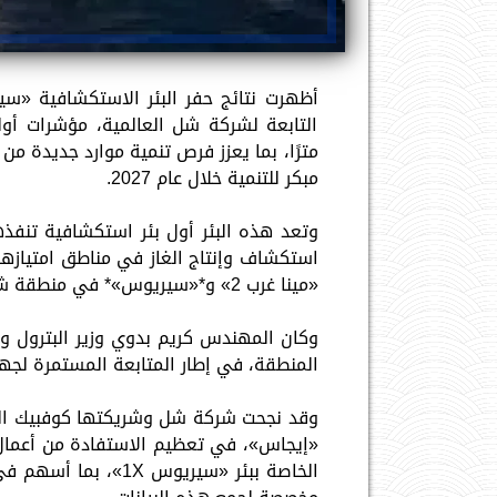
مترًا، بما يعزز فرص تنمية موارد جديدة من
مبكر للتنمية خلال عام 2027.
استكشاف وإنتاج الغاز في مناطق امتيازها 
«مينا غرب 2» و*«سيريوس»* في منطقة شمال شرق العامرية.
وكان المهندس كريم بدوي وزير البترول وا
المنطقة، في إطار المتابعة المستمرة لجهود
وقد نجحت شركة شل وشريكتها كوفبيك الكوي
الخاصة ببئر «سيريوس