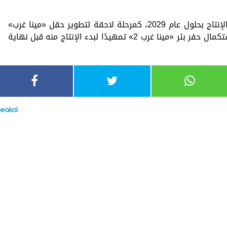
ومن المخطط ربط الاكتشاف الجديد على الإنتاج بحلول عام 2029، كمرحلة لاحقة لتطوير حقل «مينا غرب»
الجاري تنميته حاليًا، فيما تتواصل أعمال استكمال حفر بئر «مينا غرب 2» تمهيدًا لبدء الإنتاج منه قبل نهاية