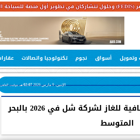
 وتمويل
أسواق
نجوم
تكنولوجيا واتصالات
عقارا
الإثنين، 9 مارس 2026
02:07 مـ
بتوقيت القاهرة
نجاح حفر أول بئر استكشافية للغاز لشركة شل في 2026 بالبحر
المتوسط