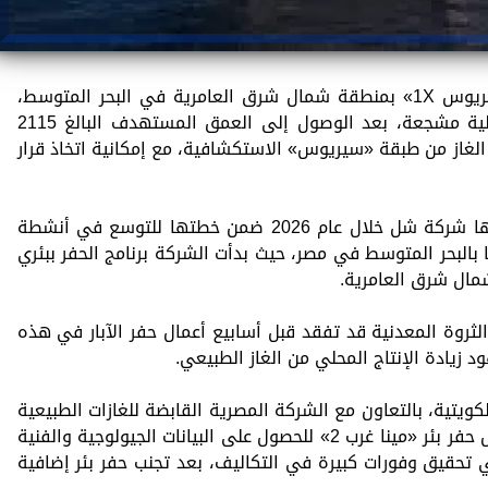
أظهرت نتائج حفر البئر الاستكشافية «سيريوس 1X» بمنطقة شمال شرق العامرية في البحر المتوسط،
التابعة لشركة شل العالمية، مؤشرات أولية مشجعة، بعد الوصول إلى العمق المستهدف البالغ 2115
 الغاز من طبقة «سيريوس» الاستكشافية، مع إمكانية اتخاذ قرار
وتعد هذه البئر أول بئر استكشافية تنفذها شركة شل خلال عام 2026 ضمن خطتها للتوسع في أنشطة
بالبحر المتوسط في مصر، حيث بدأت الشركة برنامج الحفر ببئري
لثروة المعدنية قد تفقد قبل أسابيع أعمال حفر الآبار في هذه
 زيادة الإنتاج المحلي من الغاز الطبيعي.
تية، بالتعاون مع الشركة المصرية القابضة للغازات الطبيعية
«إيجاس»، في تعظيم الاستفادة من أعمال حفر بئر «مينا غرب 2» للحصول على البيانات الجيولوجية والفنية
 1X»، بما أسهم في تحقيق وفورات كبيرة في التكاليف، بعد تجنب حفر بئر إضافية