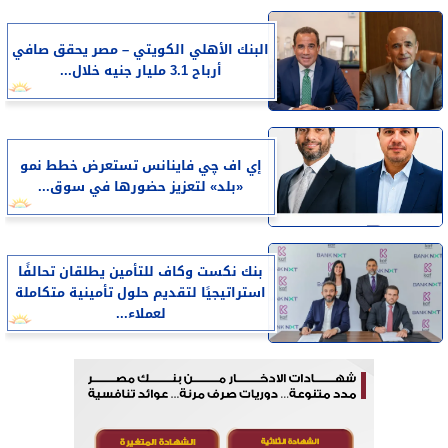
البنك الأهلي الكويتي – مصر يحقق صافي
أرباح 3.1 مليار جنيه خلال...
إي اف چي فاينانس تستعرض خطط نمو
«بلد» لتعزيز حضورها في سوق...
بنك نكست وكاف للتأمين يطلقان تحالفًا
استراتيجيًا لتقديم حلول تأمينية متكاملة
لعملاء...