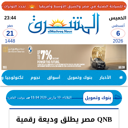
تجدد التوترات يخفض صادرات النفط الإماراتية
الخميس
23:44
أغسطس
صفر
21
6
1448
2026
الأخبار
بنوك وتمويل
أسواق
نجوم
تكنولوجيا وا
بنوك وتمويل
الثلاثاء، 10 مارس 2026
11:14 صـ
بتوقيت القاهرة
QNB مصر يطلق وديعة رقمية