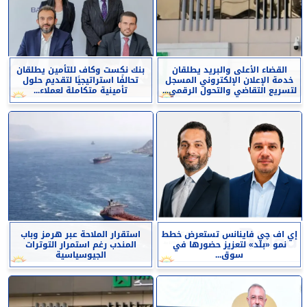
القضاء الأعلى والبريد يطلقان
بنك نكست وكاف للتأمين يطلقان
خدمة الإعلان الإلكتروني المسجل
تحالفًا استراتيجيًا لتقديم حلول
لتسريع التقاضي والتحول الرقمي...
تأمينية متكاملة لعملاء...
إي اف چي فاينانس تستعرض خطط
استقرار الملاحة عبر هرمز وباب
نمو «بلد» لتعزيز حضورها في
المندب رغم استمرار التوترات
سوق...
الجيوسياسية