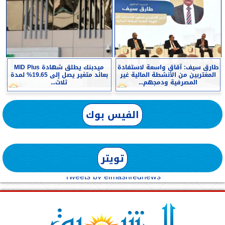
طارق سيف: آقاق واسعة لاستفادة
ميدبنك يطلق شهادة MID Plus
المغتربين من الأنشطة المالية غير
بعائد متغير يصل إلى 19.65% لمدة
المصرفية ودمجهم...
ثلاث...
الفيس بوك
تويتر
Tweets by elmashreqnews