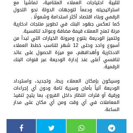
لتلبية احتياجات العملاء المتنامية، تماشياً مع
استراتيجيته ودعماً لتوجهات الدولة نحو التحول
الرقمي وبناء اقتصاد أكثر استدامة وشمولًا .
كما تعكس جهود البنك في تطوير منتجات ادخارية
مرنة تمنح العملاء قيمة مضافة وعوائد تنافسية.
وتتميز الوديعة بتنوع ومرونة الخيارات التي تبدأ من
أسبوع واحد وحتى 12 شهر لتناسب خطط العملاء
الادخارية وأهدافهم، مع ميزة الحصول على عائد
تنافسي أعلى عند إدارة الوديعة عبر قنوات البنك
الرقمية.
وسيكون بإمكان العملاء ربط، وتجديد، واسترداد
الوديعة آنياً بأمان وسرية تامة ودون أي إجراءات
ورقية أو فترات انتظار داخل الفروع، بما يتيح تنفيذ
المعاملات في أي وقت ومن أي مكان على مدار
الساعة.