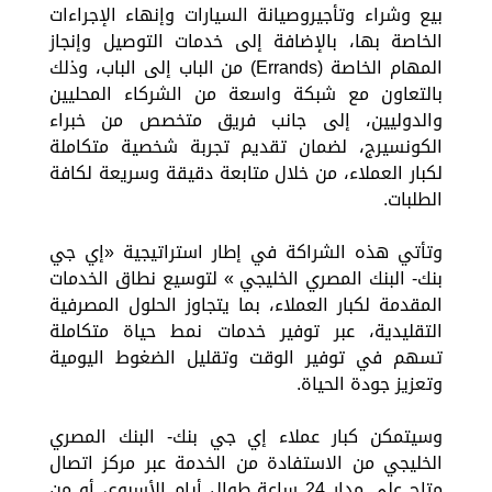
بيع وشراء وتأجيروصيانة السيارات وإنهاء الإجراءات
الخاصة بها، بالإضافة إلى خدمات التوصيل وإنجاز
المهام الخاصة (Errands) من الباب إلى الباب، وذلك
بالتعاون مع شبكة واسعة من الشركاء المحليين
والدوليين، إلى جانب فريق متخصص من خبراء
الكونسيرج، لضمان تقديم تجربة شخصية متكاملة
لكبار العملاء، من خلال متابعة دقيقة وسريعة لكافة
الطلبات.
وتأتي هذه الشراكة في إطار استراتيجية «إي جي
بنك- البنك المصري الخليجي » لتوسيع نطاق الخدمات
المقدمة لكبار العملاء، بما يتجاوز الحلول المصرفية
التقليدية، عبر توفير خدمات نمط حياة متكاملة
تسهم في توفير الوقت وتقليل الضغوط اليومية
وتعزيز جودة الحياة.
وسيتمكن كبار عملاء إي جي بنك- البنك المصري
الخليجي من الاستفادة من الخدمة عبر مركز اتصال
متاح على مدار 24 ساعة طوال أيام الأسبوع، أو من