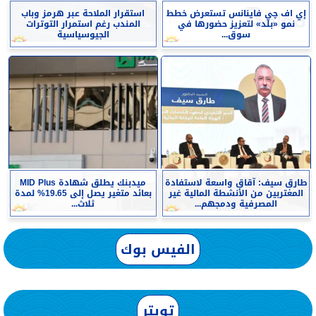
إي اف چي فاينانس تستعرض خطط
استقرار الملاحة عبر هرمز وباب
نمو «بلد» لتعزيز حضورها في
المندب رغم استمرار التوترات
سوق...
الجيوسياسية
طارق سيف: آقاق واسعة لاستفادة
ميدبنك يطلق شهادة MID Plus
المغتربين من الأنشطة المالية غير
بعائد متغير يصل إلى 19.65% لمدة
المصرفية ودمجهم...
ثلاث...
الفيس بوك
تويتر