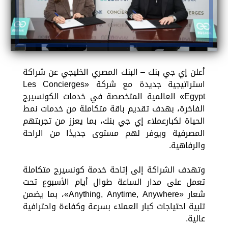
أعلن إي جي بنك – البنك المصري الخليجي عن شراكة
استراتيجية جديدة مع شركة «Les Concierges
Egypt» العالمية المتخصصة في خدمات الكونسيرج
الفاخرة، بهدف تقديم باقة متكاملة من خدمات نمط
الحياة لكبارعملاء إي جي بنك، بما يعزز من تجربتهم
المصرفية ويوفر لهم مستوى جديدًا من الراحة
والرفاهية.
وتهدف الشراكة إلى إتاحة خدمة كونسيرج متكاملة
تعمل على مدار الساعة طوال أيام الأسبوع تحت
شعار «Anything, Anytime, Anywhere»، بما يضمن
تلبية احتياجات كبار العملاء بسرعة وكفاءة واحترافية
عالية.