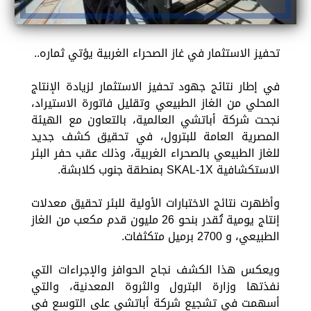
تحفيز الاستثمار في غاز الصحراء الغربية يؤتي ثماره..
في إطار نتائج جهود تحفيز الاستثمار لزيادة الإنتاج
المحلي من الغاز الطبيعي وتقليل فاتورة الاستيراد،
نجحت شركة أباتشي العالمية، بالتعاون مع الهيئة
المصرية العامة للبترول، في تحقيق كشف جديد
للغاز الطبيعي بالصحراء الغربية، وذلك عقب حفر البئر
الاستكشافية SKAL-1X بمنطقة جنوب كلابشة.
وأظهرت نتائج الاختبارات الأولية للبئر تحقيق معدلات
إنتاج يومية تُقدر بنحو 26 مليون قدم مكعب من الغاز
الطبيعي، و 2700 برميل متكثفات.
ويعكس هذا الكشف نجاح الحوافز والإجراءات التي
نفذتها وزارة البترول والثروة المعدنية، والتي
أسهمت في تشجيع شركة أباتشي على التوسع في