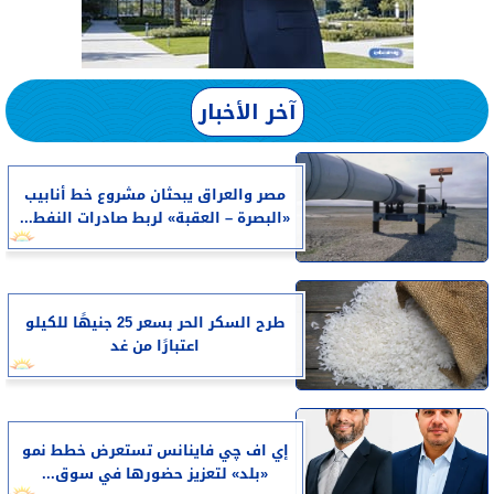
آخر الأخبار
مصر والعراق يبحثان مشروع خط أنابيب
«البصرة – العقبة» لربط صادرات النفط...
طرح السكر الحر بسعر 25 جنيهًا للكيلو
اعتبارًا من غد
إي اف چي فاينانس تستعرض خطط نمو
«بلد» لتعزيز حضورها في سوق...