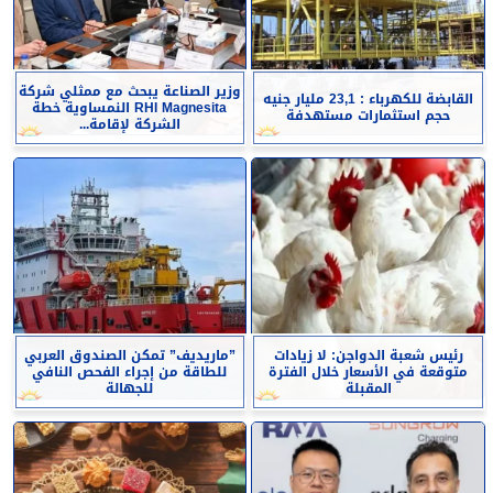
وزير الصناعة يبحث مع ممثلي شركة
القابضة للكهرباء : 23,1 مليار جنيه
RHI Magnesita النمساوية خطة
حجم استثمارات مستهدفة
الشركة لإقامة...
رئيس شعبة الدواجن: لا زيادات
”ماريديف” تمكن الصندوق العربي
متوقعة في الأسعار خلال الفترة
للطاقة من إجراء الفحص النافي
المقبلة
للجهالة