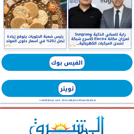
راية للمباني الذكية وSungrow
رئيس شعبة الحلويات يتوقع زيادة
تعززان مكانة Electra كأسرع شبكة
تصل لـ20% في أسعار حلوى المولد
لشحن المركبات الكهربائية...
الفيس بوك
تويتر
Tweets by elmashreqnews