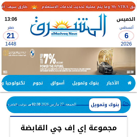
طارق سيف: آقاق واسعة لاستف
الخميس
13:06
أغسطس
صفر
21
6
1448
2026
الأخبار
بنوك وتمويل
أسواق
نجوم
تكنولوجيا وا
بنوك وتمويل
الجمعة، 27 مارس 2026
02:38 مـ
بتوقيت القاهرة
مجموعة إي إف چي القابضة