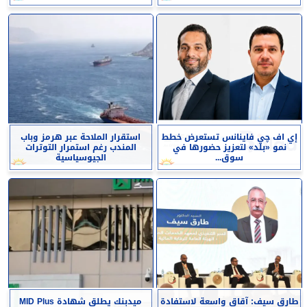
إي اف چي فاينانس تستعرض خطط
استقرار الملاحة عبر هرمز وباب
نمو «بلد» لتعزيز حضورها في
المندب رغم استمرار التوترات
سوق...
الجيوسياسية
طارق سيف: آقاق واسعة لاستفادة
ميدبنك يطلق شهادة MID Plus