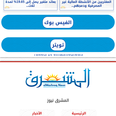
المغتربين من الأنشطة المالية غير
بعائد متغير يصل إلى 19.65% لمدة
المصرفية ودمجهم...
ثلاث...
الفيس بوك
تويتر
Tweets by elmashreqnews
المشرق نيوز
الرئيسية
الأخبار