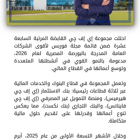
احتلت مجموعة إي إف چي القابضة المرتبة السابعة
عشرة ضمن قائمة مجلة فوربس لأقوى الشركات
العامة المدرجة بالبورصة المصرية لعام 2026،
مدعومة بالنمو القوي في أنشطتها المتعددة
وتوسع أعمالها في القطاع المالي.
وتعمل المجموعة في قطاع البنوك والخدمات المالية
عبر ثلاثة قطاعات رئيسية: بنك الاستثمار (إي إف چي
هيرميس)، ومنصة التمويل غير المصرفي (إي إف چي
فاينانس)، والبنك التجاري (بنك نكست)، مما يعكس
تنوع أعمالها وقدرتها على تقديم حلول مالية
متكاملة.
وخلال الأشهر التسعة الأولى من عام 2025، أبرم