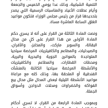
التنمية الشبابية، وذلك عدا يومي الخميس والجمعة
وأيام عطلات الأعياد والمناسبات الرسمية التي يصدر
بتحديدها قرار من رئيس مجلس الوزراء فتكون مواعيد
الغلق الساعة العاشرة مساءً.
ونصت المادة الثالثة من القرار على أنه لا يسري حكم
المادة الأولى من هذا القرار على كلٍ من محال
البقالة، والسوبر ماركت، والمخابز، والأفران،
والصيدليات، والمطاعم والكافيتريات المرخصة سياحيا
المتواجدة بالموانئ الجوية والبحرية والبرية،
ومحطات القطارات، والمطاعم والكافيتريات
والأنشطة المرخصة سياحيا الكائنة بالمنشآت
الفندقية أو الملحقة بها، وذلك كله مع مراعاة
مواعيد الأنشطة الليلية لبعض المحال مثل محال بيع
الفواكه والخضراوات ومحلات الدواجن وأسواق
الجملة.
وبموجب المادة الرابعة من القرار، لا تسري أحكام