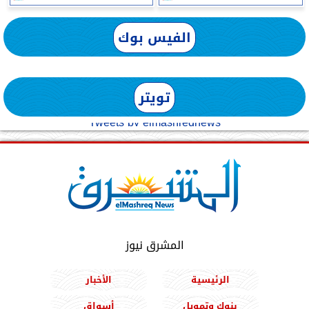
الفيس بوك
تويتر
Tweets by elmashreqnews
المشرق نيوز
الرئيسية
الأخبار
بنوك وتمويل
أسواق