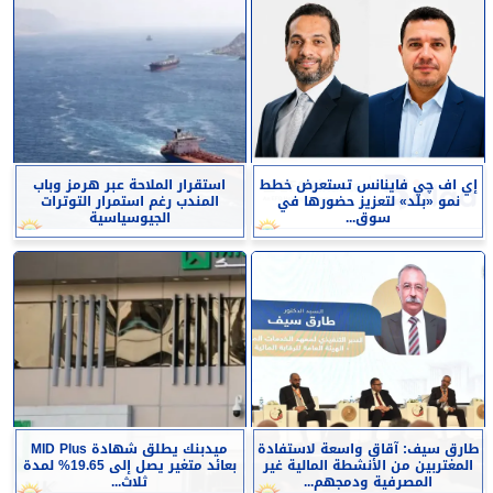
إي اف چي فاينانس تستعرض خطط
استقرار الملاحة عبر هرمز وباب
نمو «بلد» لتعزيز حضورها في
المندب رغم استمرار التوترات
سوق...
الجيوسياسية
طارق سيف: آقاق واسعة لاستفادة
ميدبنك يطلق شهادة MID Plus
المغتربين من الأنشطة المالية غير
بعائد متغير يصل إلى 19.65% لمدة
المصرفية ودمجهم...
ثلاث...