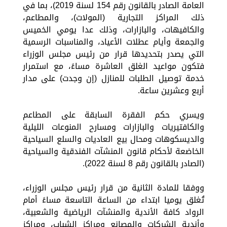
العامة الصادر بالقانون رقم 154 لسنة 2019)، بما في
ذلك المراكز التجارية (المولات)، والمطاعم،
والكافيهات، والبازارات، وذلك عدا يومي الخميس
والجمعة وأيام عطلات الأعياد، والمناسبات الرسمية
التي يصدر بتحديدها قرار من رئيس مجلس الوزراء
فتكون مواعيد الغلق العاشرة مساءً، مع استمرار
خدمة توصيل الطلبات للمنازل (إن وجدت) على مدار
أربع وعشرين ساعة.
ويسري حكم الفقرة السابقة على المطاعم
والكافتيريات والبازارات ومسارح المنوعات الليلية
والديسكوهات ومحال بيع العاديات والسلع السياحية
الخاضعة لأحكام قانون المنشآت الفندقية والسياحية
(الصادر بالقانون رقم 8 لسنة 2022).
ووفقا للمادة الثانية من قرار رئيس مجلس الوزراء،
تُغلق يوميا ابتداء من الساعة التاسعة مساءً أمام
الرواد كافة الأندية والمنشآت الرياضية والشعبية،
وأندية الشركات والمصانع ومراكز الشباب، ومراكز