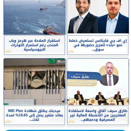
إي اف چي فاينانس تستعرض خطط
استقرار الملاحة عبر هرمز وباب
نمو «بلد» لتعزيز حضورها في
المندب رغم استمرار التوترات
سوق...
الجيوسياسية
طارق سيف: آقاق واسعة لاستفادة
ميدبنك يطلق شهادة MID Plus
المغتربين من الأنشطة المالية غير
بعائد متغير يصل إلى 19.65% لمدة
المصرفية ودمجهم...
ثلاث...