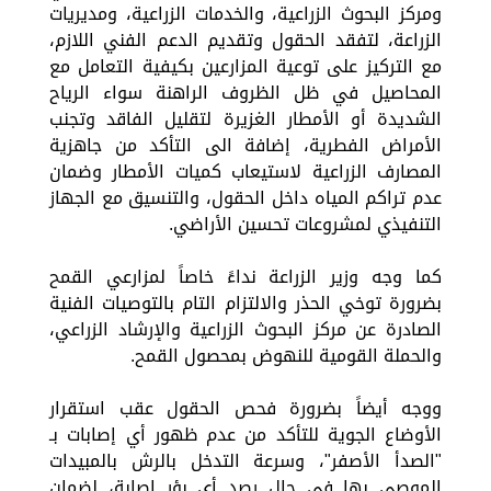
ومركز البحوث الزراعية، والخدمات الزراعية، ومديريات
الزراعة، لتفقد الحقول وتقديم الدعم الفني اللازم،
مع التركيز على توعية المزارعين بكيفية التعامل مع
المحاصيل في ظل الظروف الراهنة سواء الرياح
الشديدة أو الأمطار الغزيرة لتقليل الفاقد وتجنب
الأمراض الفطرية، إضافة الى التأكد من جاهزية
المصارف الزراعية لاستيعاب كميات الأمطار وضمان
عدم تراكم المياه داخل الحقول، والتنسيق مع الجهاز
التنفيذي لمشروعات تحسين الأراضي.
كما وجه وزير الزراعة نداءً خاصاً لمزارعي القمح
بضرورة توخي الحذر والالتزام التام بالتوصيات الفنية
الصادرة عن مركز البحوث الزراعية والإرشاد الزراعي،
والحملة القومية للنهوض بمحصول القمح.
ووجه أيضاً بضرورة فحص الحقول عقب استقرار
الأوضاع الجوية للتأكد من عدم ظهور أي إصابات بـ
"الصدأ الأصفر"، وسرعة التدخل بالرش بالمبيدات
الموصى بها في حال رصد أي بؤر إصابة، لضمان