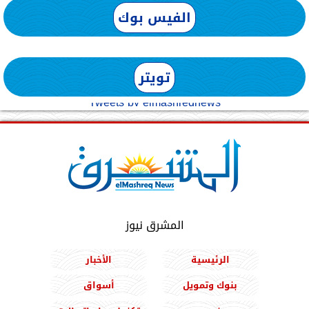
الفيس بوك
تويتر
Tweets by elmashreqnews
المشرق نيوز
الرئيسية
الأخبار
بنوك وتمويل
أسواق