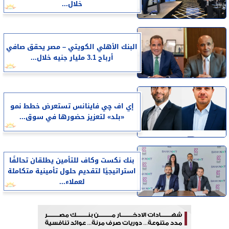
خلال...
البنك الأهلي الكويتي – مصر يحقق صافي
أرباح 3.1 مليار جنيه خلال...
إي اف چي فاينانس تستعرض خطط نمو
«بلد» لتعزيز حضورها في سوق...
بنك نكست وكاف للتأمين يطلقان تحالفًا
استراتيجيًا لتقديم حلول تأمينية متكاملة
لعملاء...