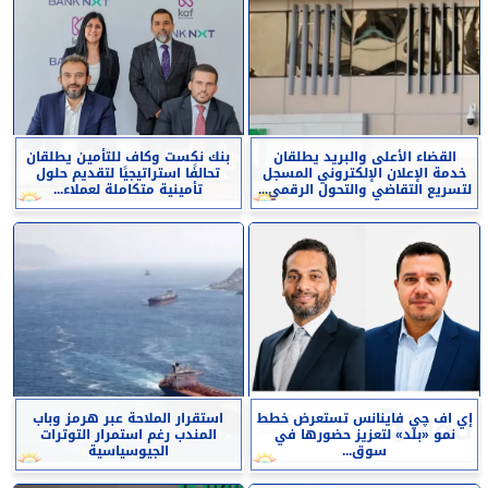
القضاء الأعلى والبريد يطلقان
بنك نكست وكاف للتأمين يطلقان
خدمة الإعلان الإلكتروني المسجل
تحالفًا استراتيجيًا لتقديم حلول
لتسريع التقاضي والتحول الرقمي...
تأمينية متكاملة لعملاء...
إي اف چي فاينانس تستعرض خطط
استقرار الملاحة عبر هرمز وباب
نمو «بلد» لتعزيز حضورها في
المندب رغم استمرار التوترات
سوق...
الجيوسياسية