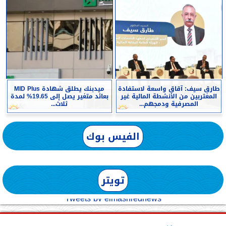
طارق سيف: آقاق واسعة لاستفادة
ميدبنك يطلق شهادة MID Plus
المغتربين من الأنشطة المالية غير
بعائد متغير يصل إلى 19.65% لمدة
المصرفية ودمجهم...
ثلاث...
الفيس بوك
تويتر
Tweets by elmashreqnews