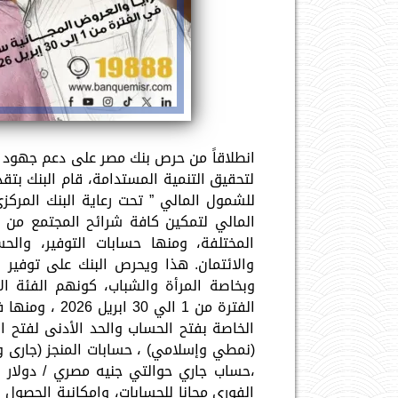
لتحقيق التنمية المستدامة، قام البنك بتقد
للشمول المالي ” تحت رعاية البنك المركز
المالي لتمكين كافة شرائح المجتمع من ال
المختلفة، ومنها حسابات التوفير، والحسا
والائتمان. هذا ويحرص البنك على توفير ا
وبخاصة المرأة والشباب، كونهم الفئة ال
الفترة من 1 ال
الخاصة بفتح الحساب والحد الأدنى لفتح ا
(نمطي وإسلامي) ، حسابات المنجز (جارى 
،حساب جاري حوالتي جنيه مصري / دولار ا
الفوري مجانا للحسابات، وإمكانية الحصول