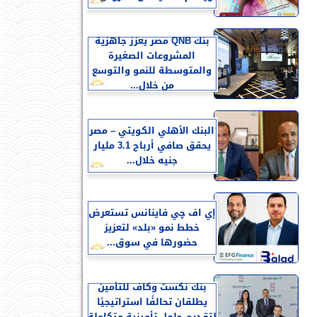
بنك QNB مصر يعزز جاهزية
المشروعات الصغيرة
والمتوسطة للنمو والتوسع
من خلال...
البنك الأهلي الكويتي – مصر
يحقق صافي أرباح 3.1 مليار
جنيه خلال...
إي اف چي فاينانس تستعرض
خطط نمو «بلد» لتعزيز
حضورها في سوق...
بنك نكست وكاف للتأمين
يطلقان تحالفًا استراتيجيًا