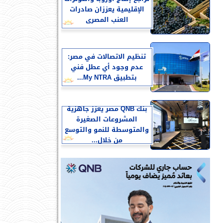
الإقليمية يعززان صادرات
العنب المصرى
تنظيم الاتصالات في مصر:
عدم وجود أي عطل فني
بتطبيق My NTRA...
بنك QNB مصر يعزز جاهزية
المشروعات الصغيرة
والمتوسطة للنمو والتوسع
من خلال...