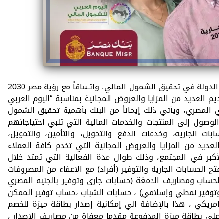
انطلاقاً من حرص بنك مصر على دعم جهود الدولة في تحقيق الشمول المالي، واتساقاً مع رؤية مصر 2030
يم العديد من المزايا والعروض المجانية بمناسبة “اليوم العربي
ي المصري، ويأتي ذلك إيماناً من البنك بأهمية تحقيق الشمول
وصول إلى المنتجات والخدمات المالية التي تلبي احتياجاتهم
بات الجارية، وخدمات الدفع والتحويل، والتأمين، والتمويل،
لعديد من المزايا والعروض المجانية التي تخدم كافة العملاء
أكبر في المجتمع، وذلك طوال مدة الفعالية التي تمتد خلال
ي 30 ابريل 2026 ، ومنها فتح الحسابات الجارية والتوفير (أفراد) مع الاعفاء من المصروفات
لحساب ومصاريف الدمغة (حسابات جارى وتوفير بالجنيه المصري
وتوفير نمطي وإسلامي) ، حسابات الشباب ،حساب توفير الممكن
مريكي ، هذا بالإضافة الي إمكانية إصدار بطاقة ميزة للخصم
 على بطاقة ميزة المدفوعة مقدما معفاة من مصاريف الإصدار ،