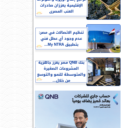
الإقليمية يعززان صادرات
العنب المصرى
تنظيم الاتصالات في مصر:
عدم وجود أي عطل فني
بتطبيق My NTRA...
بنك QNB مصر يعزز جاهزية
المشروعات الصغيرة
والمتوسطة للنمو والتوسع
من خلال...