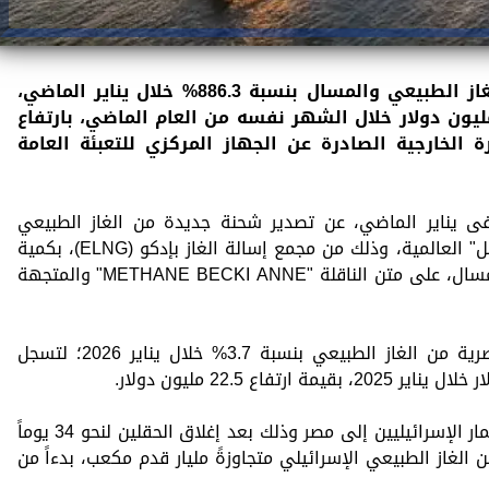
قفزت قيمة الصادرات المصرية من الغاز الطبيعي والمسال بنسبة 886.3% خلال يناير الماضي،
جل 54.4 مليون دولار، مقابل 5.5 مليون دولار خلال الشهر نفسه من العام الماضي، بارتفاع
جارة الخارجية الصادرة عن الجهاز المركزي للتعبئة العامة
، فى يناير الماضي، عن تصدير شحنة جديدة من الغاز الطبيعي
المسال لشهر يناير 2026 لصالح شركة "شل" العالمية، وذلك من مجمع إسالة الغاز بإدكو (ELNG)، بكمية
تصل إلى 150 ألف متر مكعب من الغاز المسال، على متن الناقلة "METHANE BECKI ANNE" والمتجهة
وبحسب النشرة، زادت قيمة الواردات المصرية من الغاز الطبيعي بنسبة 3.7% خلال يناير 2026؛ لتسجل
وعادت تدفقات الغاز من حقلي ليفياثان وتمار الإسرائيليين إلى مصر وذلك بعد إغلاق الحقلين لنحو 34 يوماً
ن الغاز الطبيعي الإسرائيلي متجاوزةً مليار قدم مكعب، بدءاً من