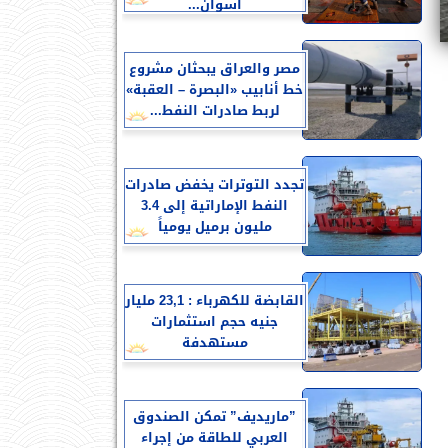
أسوان...
مصر والعراق يبحثان مشروع
خط أنابيب «البصرة – العقبة»
لربط صادرات النفط...
تجدد التوترات يخفض صادرات
النفط الإماراتية إلى 3.4
مليون برميل يومياً
القابضة للكهرباء : 23,1 مليار
جنيه حجم استثمارات
مستهدفة
”ماريديف” تمكن الصندوق
العربي للطاقة من إجراء