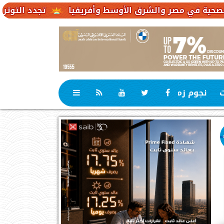
تجدد التوترات يخفض صادرات النفط 
ت
نجوم زمان
رياضة