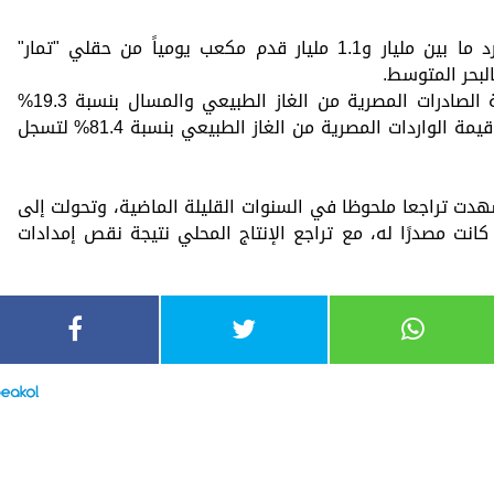
وقبل اندلاع حرب إيران، كانت مصر تستورد ما بين مليار و1.1 مليار قدم مكعب يومياً من حقلي "تمار"
البحر المتوسط.
وخلال العام الماضي 2025؛ تراجعت قيمة الصادرات المصرية من الغاز الطبيعي والمسال بنسبة 19.3%
لتسجل 253.16 مليون دولار، فيما ارتفعت قيمة الواردات المصرية من الغاز الطبيعي بنسبة 81.4% لتسجل
دت تراجعا ملحوظا في السنوات القليلة الماضية، وتحولت إلى
ز الطبيعي في 2024 بعد أن كانت مصدرًا له، مع تراجع الإنتاج المحلي نتيجة نقص إمدادات