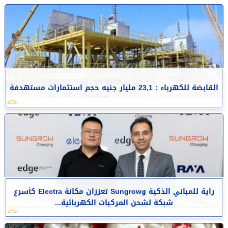
القابضة للكهرباء : 23,1 مليار جنيه حجم استثمارات مستهدفة
راية للمباني الذكية وSungrow تعززان مكانة Electra كأسرع
شبكة لشحن المركبات الكهربائية...