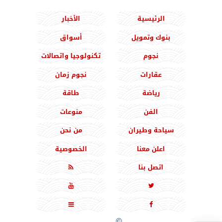
الرئيسية
الأخبار
بنوك وتمويل
أسواق
نجوم
تكنولوجيا واتصالات
عقارات
نجوم زمان
رياضة
طاقة
الفن
منوعات
سياحة وطيران
من نحن
اعلن معنا
الخصوصية
اتصل بنا





جميع الحقوق محفوظة
©
2020 - 2026 - المشرق نيوز