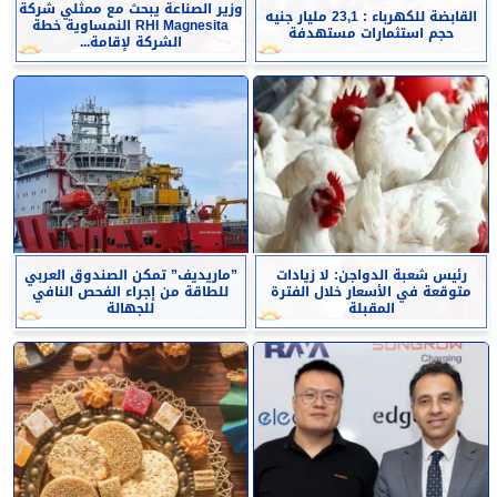
وزير الصناعة يبحث مع ممثلي شركة
القابضة للكهرباء : 23,1 مليار جنيه
RHI Magnesita النمساوية خطة
حجم استثمارات مستهدفة
الشركة لإقامة...
رئيس شعبة الدواجن: لا زيادات
”ماريديف” تمكن الصندوق العربي
متوقعة في الأسعار خلال الفترة
للطاقة من إجراء الفحص النافي
المقبلة
للجهالة