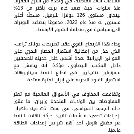
الساعات الـ24 الماضية، في واحدة من أسرع القفزات
منذ سنوات، حيث صعد خام برنت بأكثر من 13%
ليتجاوز مستوى 126 دولارًا للبرميل، مسجلًا أعلى
مستوى له منذ عام 2022، مدفوعًا بتصاعد التوترات
الجيوسياسية في منطقة الشرق الأوسط.
وجاء هذا الارتفاع القوي عقب تصريحات دونالد ترامب،
الذي حذر من إمكانية استمرار الحصار البحري على
الموانئ الإيرانية لعدة أشهر، خلال حديثه للصحفيين
داخل المكتب البيضاوي، مؤكدًا أنه يناقش مع
مسؤولين تنفيذيين في قطاع النفط سيناريوهات
استمرار القيود البحرية على إيران لفترة ممتدة.
وتفاقمت المخاوف في الأسواق العالمية مع تعثر
المفاوضات بين الولايات المتحدة وإيران، ما عمّق
حالة الجمود السياسي، في وقت ردّت فيه طهران
بإجراءات تصعيدية شملت تقييد حركة ناقلات النفط
عبر مضيق هرمز، أحد أهم شرايين إمدادات الطاقة
عالميًا.