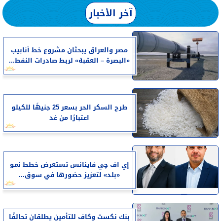
آخر الأخبار
مصر والعراق يبحثان مشروع خط أنابيب
«البصرة – العقبة» لربط صادرات النفط...
طرح السكر الحر بسعر 25 جنيهًا للكيلو
اعتبارًا من غد
إي اف چي فاينانس تستعرض خطط نمو
«بلد» لتعزيز حضورها في سوق...
بنك نكست وكاف للتأمين يطلقان تحالفًا