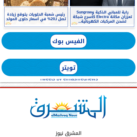
راية للمباني الذكية وSungrow
رئيس شعبة الحلويات يتوقع زيادة
تعززان مكانة Electra كأسرع شبكة
تصل لـ20% في أسعار حلوى المولد
لشحن المركبات الكهربائية...
الفيس بوك
تويتر
Tweets by elmashreqnews
المشرق نيوز