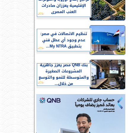
الإقليمية يعززان صادرات
العنب المصرى
تنظيم الاتصالات في مصر:
عدم وجود أي عطل فني
بتطبيق My NTRA...
بنك QNB مصر يعزز جاهزية
المشروعات الصغيرة
والمتوسطة للنمو والتوسع
من خلال...