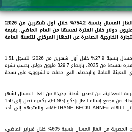
ارتفعت قيمة الصادرات المصرية من الغاز المسال بنسبة 754.2% خلال أول شهرين من 2026؛
سجل 89.7 مليون دولار، مقابل 10.5 مليون دولار خلال الفترة نفسها من العام الماضي، بقيمة
نشرة التجارة الخارجية الصادرة عن الجهاز المركزي للتعبئة العامة
وزادت قيمة الواردات المصرية من الغاز المسال بنسبة 27.9% خلال أول شهرين من 2026؛ لتسجل 1.51
مليار دولار، مقابل 1.18 مليار دولار خلال الفترة نفسها من 2025، بارتفاع 329.7 مليون دولار، بحسب نشرة
ركزي للتعبئة العامة والإحصاء، التي حصلت «الشروق» على نسخة
ثروة المعدنية، عن تصدير شحنة جديدة من الغاز المسال لشهر
يناير 2026 لصالح شركة «شل» العالمية، وذلك من مجمع إسالة الغاز بإدكو (ELNG)، بكمية تصل إلى 150
ألف متر مكعب من الغاز المسال، على متن الناقلة «METHANE BECKI ANNE»، والمتجهة إلى أحد
وعلى أساس شهري، قفزت قيمة الصادرات المصرية من الغاز المسال بنسبة 605% خلال فبراير الماضي،