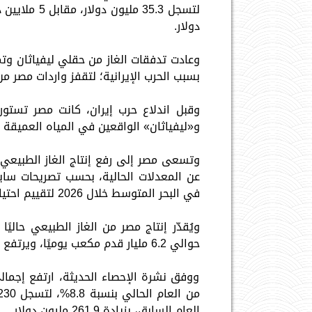
دولار.
بسبب الحرب الإيرانية؛ لتقفز واردات مصر من
و«ليفياثان» الواقعين في المياه العميقة ب
في البحر المتوسط خلال 2026 لتقييم احتياطيات تُقدَّر بنحو 12 تريليون قدم مكعب من الغاز.
حوالي 6.2 مليار قدم مكعب يوميًا، ويرتفع إلى نحو 7.2 مليار قدم خلال أشهر الصيف.
ووفق نشرة الإحصاء الحديثة، ارتفع إجمال
العام السابق، بزيادة 261.9 مليون دولار.