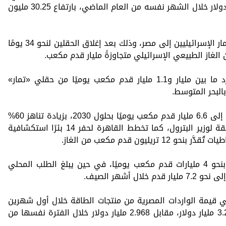
لتسجل 35.3 مليون دولار، مقابل 5 ملايين دولار خلال الشهر نفسه من العام الماضي، بارتفاع 30.25 مليون
وعادت تدفقات الغاز من حقلي ليفياثان وتمار الإسرائيليين إلى مصر، وذلك بعد إغلاق الحقلين لنحو 34 يومًا
 الغاز الطبيعي الإسرائيلي متجاوزةً مليار قدم مكعب.
وقبل اندلاع حرب إيران، كانت مصر تستورد ما بين مليار و1.1 مليار قدم مكعب يوميًا من حقلي «تمار»
البحر المتوسط.
وتسعى مصر إلى رفع إنتاج الغاز الطبيعي إلى 6.6 مليار قدم مكعب يوميًا بحلول 2030، بزيادة تناهز 60%
عن المعدلات الحالية، بحسب تصريحات سابقة لوزير البترول، كما تخطط القاهرة لحفر 14 بئرًا استكشافية
ويُقدّر إنتاج مصر من الغاز الطبيعي حاليًا بنحو 4 مليارات قدم مكعب يوميًا، في حين يبلغ الطلب المحلي
ي قيمة الواردات المصرية من منتجات الطاقة خلال أول شهرين
من العام الحالي بنسبة 8.8%، لتسجل 3.230 مليار دولار، مقابل 2.968 مليار دولار خلال الفترة نفسها من