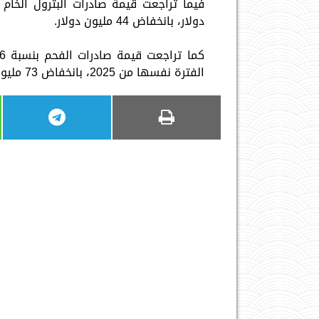
دولار، بانخفاض 44 مليون دولار.
الفترة نفسها من 2025، بانخفاض 73 مليون دولار، بحسب النشرة.