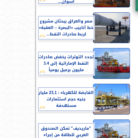
أسوان...
مصر والعراق يبحثان مشروع
خط أنابيب «البصرة – العقبة»
لربط صادرات النفط...
تجدد التوترات يخفض صادرات
النفط الإماراتية إلى 3.4
مليون برميل يومياً
القابضة للكهرباء : 23,1 مليار
جنيه حجم استثمارات
مستهدفة
”ماريديف” تمكن الصندوق
العربي للطاقة من إجراء