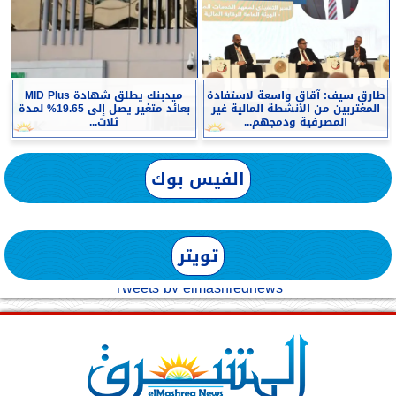
طارق سيف: آقاق واسعة لاستفادة
ميدبنك يطلق شهادة MID Plus
المغتربين من الأنشطة المالية غير
بعائد متغير يصل إلى 19.65% لمدة
المصرفية ودمجهم...
ثلاث...
الفيس بوك
تويتر
Tweets by elmashreqnews