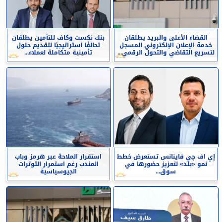
القضاء الأعلى والبريد يطلقان
بنك نكست وكاف للتأمين يطلقان
خدمة الإعلان الإلكتروني المسجل
تحالفًا استراتيجيًا لتقديم حلول
لتسريع التقاضي والتحول الرقمي...
تأمينية متكاملة لعملاء...
إي اف چي فاينانس تستعرض خطط
استقرار الملاحة عبر هرمز وباب
نمو «بلد» لتعزيز حضورها في
المندب رغم استمرار التوترات
سوق...
الجيوسياسية