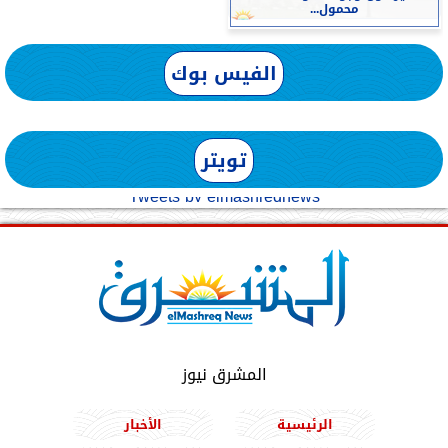
محمول...
الفيس بوك
تويتر
Tweets by elmashreqnews
المشرق نيوز
الرئيسية
الأخبار