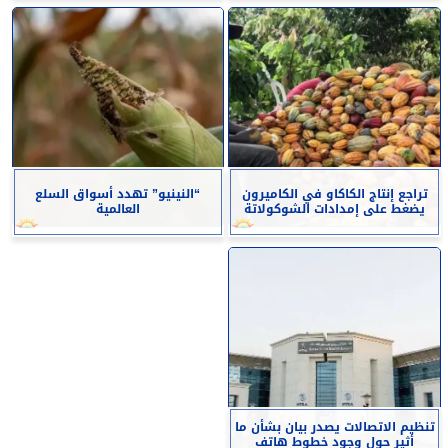
تراجع إنتاج الكاكاو في الكاميرون
“النينيو” تهدد أسواق السلع
يضغط على إمدادات الشوكولاتة
العالمية
تنظيم الاتصالات يصدر بيان بشأن ما
أثير حول وجود خطوط هاتف