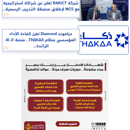
شركة RAKICT تعلن عن شراكة استراتيجية
مع MCS لإطلاق محفظة التدريب الرسمية...
دياموند Diamond تعزز كفاءة الأداء
المؤسسي بنظام THΔKΔA.. منصة الـ AI
الرائدة...