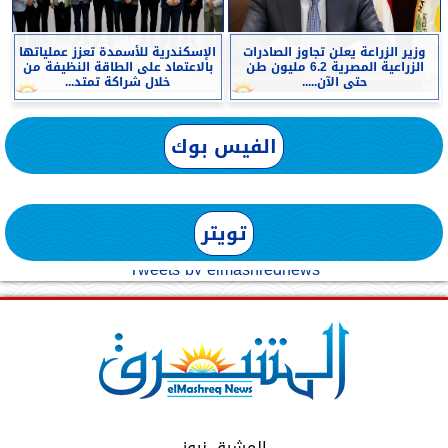
وزير الزراعة يعلن تجاوز الصادرات
الإسكندرية للأسمدة تعزز عملياتها
الزراعية المصرية 6.2 مليون طن
بالاعتماد على الطاقة النظيفة من
حتى الآن.....
خلال شراكة تمتد...
الفيس بوك
تويتر
Tweets by elmashreqnews
المشرق نيوز