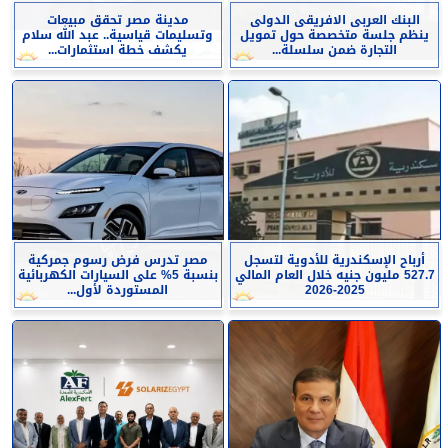
البنك العربى الافريقى الدولى
مدينة مصر تحقق مبيعات
ينظم جلسة متخصصة حول تمويل
وتسليمات قياسية.. عبد الله سلام
التجارة ضمن سلسلة...
يكشف خطة استثمارات...
أرباح الإسكندرية للأدوية لتسجل
مصر تدرس فرض رسوم جمركية
527.7 مليون جنيه خلال العام المالي
بنسبة 5% على السيارات الكهربائية
2025-2026
المستوردة لأول...