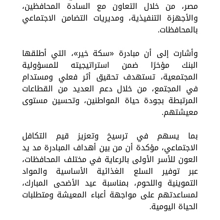
مصر، من خلال التعاون مع السادة المحافظين،
والأجهزة التنفيذية، ومديريات التضامن الاجتماعي
بالمحافظات.
وأشارت إلى أن مبادرة «سكة خير»، التي أطلقها
البنك مؤخرًا ضمن استراتيجيته للمسؤولية
المجتمعية، تستهدف تحقيق أثر فعلي ومستدام
في المجتمع، من خلال دعم العديد من القطاعات
المرتبطة بجودة حياة المواطنين، وتحسين مستوى
معيشتهم.
بما يسهم في ترسيخ وتعزيز قيم التكافل
الاجتماعي، مؤكدة أن من بين أهداف المبادرة مد يد
العون للأسر الأولى بالرعاية في مختلف المحافظات،
عبر توفير السلع الغذائية الأساسية والمواد
التموينية واللحوم، بمناسبة عيد الأضحى المبارك،
لمساعدتهم على مواجهة أعباء المعيشة ومتطلبات
الحياة اليومية.