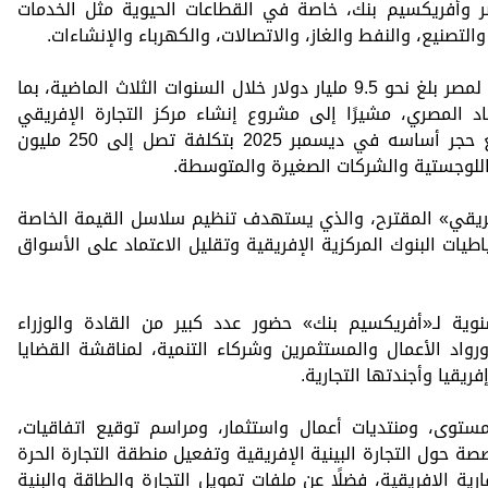
 وأفريكسيم بنك، خاصة في القطاعات الحيوية مثل الخدمات
، والتصنيع، والنفط والغاز، والاتصالات، والكهرباء والإنشاءات.
كما كشف إيلومبي أن حجم تمويلات البنك لمصر بلغ نحو 9.5 مليار دولار خلال السنوات الثلاث الماضية، بما
المصري، مشيرًا إلى مشروع إنشاء مركز التجارة الإفريقي
بالعاصمة الإدارية الجديدة، الذي تم وضع حجر أساسه في ديسمبر 2025 بتكلفة تصل إلى 250 مليون
 اللوجستية والشركات الصغيرة والمتوسطة.
فريقي» المقترح، والذي يستهدف تنظيم سلاسل القيمة الخاصة
ياطيات البنوك المركزية الإفريقية وتقليل الاعتماد على الأسواق
ية لـ«أفريكسيم بنك» حضور عدد كبير من القادة والوزراء
رواد الأعمال والمستثمرين وشركاء التنمية، لمناقشة القضايا
يقيا وأجندتها التجارية.
ستوى، ومنتديات أعمال واستثمار، ومراسم توقيع اتفاقيات،
ة حول التجارة البينية الإفريقية وتفعيل منطقة التجارة الحرة
ارية الإفريقية، فضلًا عن ملفات تمويل التجارة والطاقة والبنية