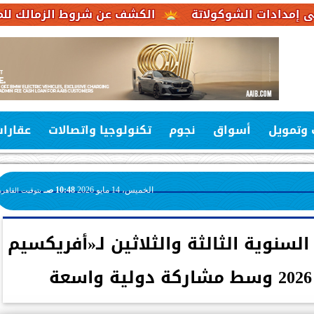
شوكولاتة
الكشف عن شروط الزمالك للموافقة على عر
 وتمويل
أسواق
نجوم
تكنولوجيا واتصالات
عقارا
الخميس، 14 مايو 2026
10:48 صـ
بتوقيت القاهرة
سنوية الثالثة والثلاثين لـ«أفريكسيم