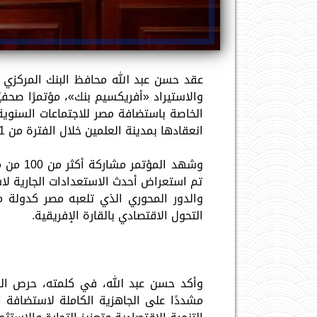
عقد حسن عبد الله محافظ البنك المركزي ا
والاستيراد «أفريكسيم بنك»، مؤتمرًا صحفيً
الخاصة باستضافة مصر للاجتماعات السنوية ال
انعقادها بمدينة العلمين خلال الفترة من 21 إلى 24 يونيو 2026، تحت رعاية عبد الفتاح السيسي.
وشهد الم
تم استعراض أحدث الاستعدادات الجارية لا
والدور المحوري الذي تلعبه مصر كدولة
التحول الاقتصادي بالقارة الإفريقية.
وأكد حسن عبد الله، في كلمته، حرص الد
مشددًا على الجاهزية الكاملة لاستضافة ا