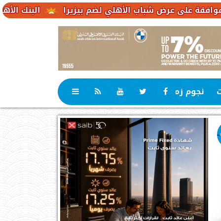
ض شباب الأهلي لضم بيزيرا
البنك الأهلي الكويتي – مصر يحقق صافي أرباح .1
ت
نجوم زمان
رياضة