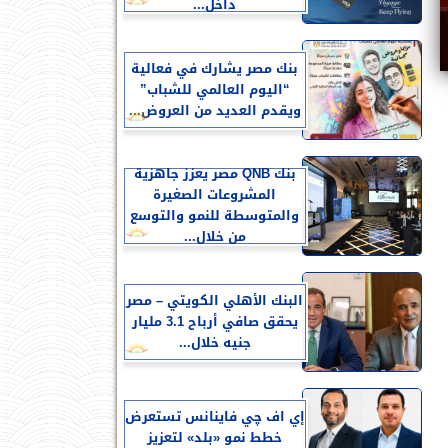
داخل...
بنك مصر يشارك في فعالية
“اليوم العالمي للشباب”
ويقدم العديد من العروض...
بنك QNB مصر يعزز جاهزية
المشروعات الصغيرة
والمتوسطة للنمو والتوسع
من خلال...
البنك الأهلي الكويتي – مصر
يحقق صافي أرباح 3.1 مليار
جنيه خلال...
إي اف چي فاينانس تستعرض
خطط نمو «بلد» لتعزيز