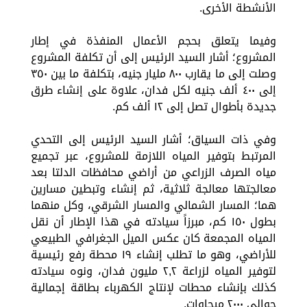
الأنشطة الأخرى.
وفيما يتعلق بحجم الأعمال المنفذة في إطار
المشروع؛ أشار السيد الرئيس إلى أن تكلفة المشروع
وصلت إلى ما يقارب ٨٠٠ مليار جنيه، بتكلفة ما بين ٣٥٠
إلى ٤٠٠ ألف جنيه لكل فدان، علاوة على إنشاء طرق
جديدة بأطوال تصل إلى ١٢ ألف كم.
وفي ذات السياق؛ أشار السيد الرئيس إلى التحدي
المرتبط بتوفير المياه اللازمة للمشروع، عبر تجميع
مياه الصرف الزراعي من أراضي محافظات الدلتا بعد
معالجتها معالجة ثلاثية، ثم إنشاء وتبطين مسارين
هما؛ المسار الشمالي والمسار الشرقي، وكل منهما
بطول ١٥٠ كم، مبرزاً سيادته في هذا الإطار أن نقل
المياه المجمعة كان عكس الميل الجغرافي الطبيعي
للأراضي، وهو ما تطلب إنشاء ١٩ محطة رفع رئيسية
لتوفير المياه لزراعة ٢,٢ مليون فدان، ونوه سيادته
كذلك بإنشاء محطات لإنتاج الكهرباء بطاقة إجمالية
حوالي ٢٠٠٠ ميجاوات.