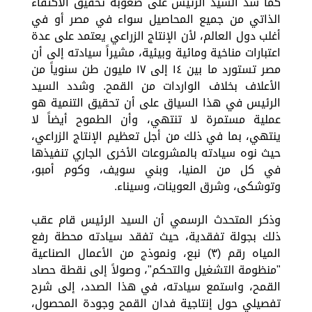
كما شد السيد الرئيس على صعوبة تحقيق الاكتفاء
الذاتي من جميع المحاصيل سواء في مصر أو في
أغلب دول العالم، لأن الإنتاج الزراعي يعتمد على عدة
اعتبارات مناخية ومائية وبيئية، مشيراً سيادته إلى أن
مصر تستورد ما بين ١٤ إلى ١٧ مليون طن سنوياً من
الأعلاف بخلاف الواردات من القمح. وشدد السيد
الرئيس في هذا السياق على أن تحقيق التنمية هو
عملية مستمرة لا تنتهي، وأن الطموح أيضاً لا
ينتهي، بما في ذلك من أجل تعظيم الإنتاج الزراعي،
حيث نوه سيادته بالمشروعات الأخرى الجاري تنفيذها
في كل من المنيا، وبني سويف، وكوم أمبو،
وتوشكى، وشرق العوينات، وسيناء.
وذكر المتحدث الرسمي أن السيد الرئيس قام عقب
ذلك بجولة تفقدية، حيث تفقد سيادته محطة رفع
المياه رقم (٣) نبع، ونموذج من الأعمال الصناعية
"منظومة التشغيل والتحكم"، وصولاً إلى نقطة حصاد
القمح، واستمع سيادته، في هذا الصدد، إلى شرح
تفصيلي حول إنتاجية فدان القمح وجودة المحصول،