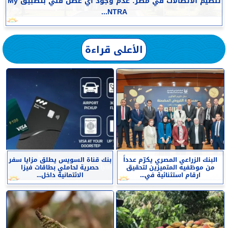
تنظيم الاتصالات في مصر: عدم وجود أي عطل فني بتطبيق My
NTRA...
الأعلى قراءة
البنك الزراعي المصري يكرّم عدداً
بنك قناة السويس يطلق مزايا سفر
من موظفيه المتميزين لتحقيق
حصرية لحاملي بطاقات فيزا
ارقام استثنائية في...
الائتمانية داخل...