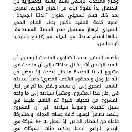
وصرح المتحدث الرسمي باسم رئاسة الجمهورية بأن
الاحتفال بدأ بتلاوة آيات من القرآن الكريم، ليعرض
بعد ذلك فيلم تسجيلي بعنوان "الدلتا الجديدة"،
أعقبه كلمة للعقيد دكتور بهاء الغنام المدير
التنفيذي لجهاز مستقبل مصر للتنمية المستدامة،
تخللها افتتاح محطة رفع المياه رقم (٣) نبع بالفيديو
كونفرانس.
وأضاف السفير محمد الشناوي، المتحدث الرسمي، أن
السيد الرئيس أشار خلال مداخلته إلى أن ما حدث في
مشروع الدلتا الجديدة ما كان ليحدث إلا بفضل من
الله عز وجل وبمجهود الشعب المصري؛ داعياً سيادته
الشعب المصري إلى أن يسعد ويفخر بما تم من إنجاز
في إطار هذا المشروع، ومشيراً سيادته إلى ما واجه
المشروع من تحديات كبيرة تم التغلب عليها في
سبيل تنفيذه، ومنوهاً سيادته إلى أن المشروع
يشهد تضافراً لجهود كافة جهات الدولة، وبمشاركة
فاعلة من القطاع الخاص، إذ تعمل به ١٥٠ شركة في
الإنتاج الزراعي فقط، بخلاف مئات الشركات في