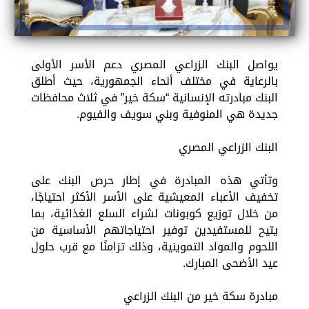
يواصل البنك الزراعي المصري دعم الأسر الأولى
بالرعاية في مختلف أنحاء الجمهورية، حيث أطلق
البنك مبادرته الإنسانية “سكة خير” في ثلاث محافظات
جديدة هي المنوفية وبني سويف والفيوم.
البنك الزراعي المصري
وتأتي هذه المبادرة في إطار حرص البنك على
تخفيف الأعباء المعيشية على الأسر الأكثر احتياجًا،
من خلال توزيع كوبونات لشراء السلع الغذائية، بما
يتيح للمستفيدين توفير احتياجاتهم الأساسية من
اللحوم والمواد التموينية، وذلك تزامنًا مع قرب حلول
عيد الأضحى المبارك.
مبادرة سكة خير من البنك الزراعي