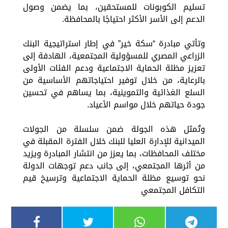
تسليم الكوبونات للمستحقين، بما يضمن وصول
الدعم إلى الأسر الأكثر احتياجًا بالمحافظة.
وتأتي مبادرة “سكة خير” في إطار استراتيجية البنك
الزراعي المصري للمسؤولية المجتمعية، الهادفة إلى
تعزيز مظلة الحماية الاجتماعية ودعم الفئات الأولى
بالرعاية، من خلال توفير احتياجاتهم الأساسية من
السلع الغذائية والتموينية، بما يساهم في تحسين
جودة حياتهم خلال مواسم الأعياد.
وتُمثل هذه الجولة ضمن سلسلة من الجولات
الميدانية للإدارة العليا للبنك خلال الفترة المقبلة في
مختلف المحافظات، بما يعزز من انتشار المبادرة ويزيد
من أثرها المجتمعي، إلى جانب دعم توجهات الدولة
نحو توسيع مظلة الحماية الاجتماعية وترسيخ قيم
التكافل المجتمعي