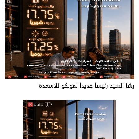
رشا السيد رئيساً جديداً لموبكو للاسمدة