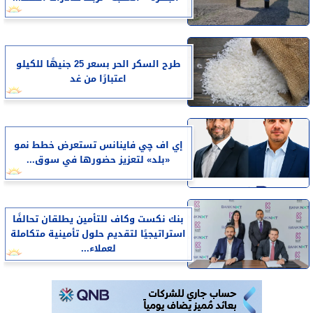
طرح السكر الحر بسعر 25 جنيهًا للكيلو
اعتبارًا من غد
إي اف چي فاينانس تستعرض خطط نمو
«بلد» لتعزيز حضورها في سوق...
بنك نكست وكاف للتأمين يطلقان تحالفًا
استراتيجيًا لتقديم حلول تأمينية متكاملة
لعملاء...