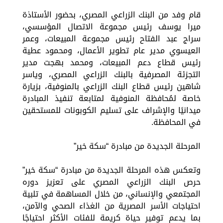
قام وفد من البنك الزراعي المصري، بحضور الأستاذة
ميرا يوسف رئيس مجموعة الاتصال المؤسسي،
سراج عبد الفتاح رئيس مجموعة المبيعات، وعمر
العيسوي مدير عام تطوير الأعمال، ومحمود عطية
رئيس قطاع دعم المبيعات، ومحمد بهجت مدير
التجزئة المصرفية بالبنك الزراعي المصري، وياسر
شاهين رئيس قطاع البنك الزراعي بالمنوفية، بزيارة
خاصة لمُحافظة المنوفية لمتابعة تنفيذ المبادرة
ميدانيًا والإشراف على تسليم الكوبونات للمستحقين
في المحافظة.
المرحلة الجديدة من مبادرة “سكة خير”
وتعكس هذه المرحلة الجديدة من مبادرة “سكة خير”
حرص البنك الزراعي المصري على تعزيز دوره
المجتمعي والإنساني، من خلال المساهمة في تلبية
احتياجات الأسر المصرية من الغذاء الصحي والآمن،
بما يدعم توفير حياة كريمة للفئات الأكثر احتياجًا