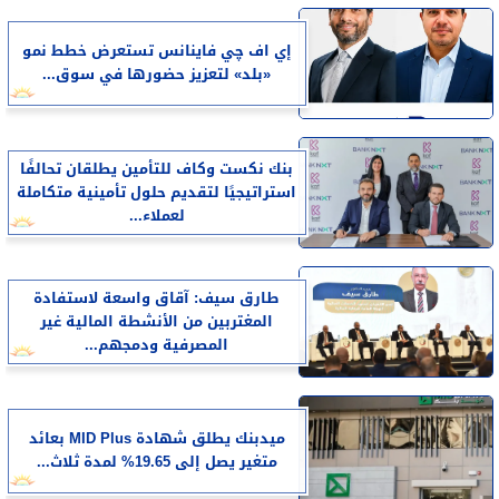
إي اف چي فاينانس تستعرض خطط نمو
«بلد» لتعزيز حضورها في سوق...
بنك نكست وكاف للتأمين يطلقان تحالفًا
استراتيجيًا لتقديم حلول تأمينية متكاملة
لعملاء...
طارق سيف: آقاق واسعة لاستفادة
المغتربين من الأنشطة المالية غير
المصرفية ودمجهم...
ميدبنك يطلق شهادة MID Plus بعائد
متغير يصل إلى 19.65% لمدة ثلاث...