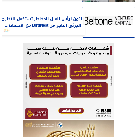
بلتون لرأس المال المخاطر تستكمل التخارج
الجزئي الناجح من BirdNest مع الاحتفاظ...