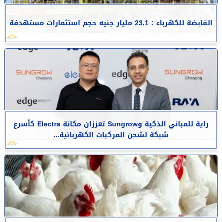
القابضة للكهرباء : 23,1 مليار جنيه حجم استثمارات مستهدفة
راية للمباني الذكية وSungrow تعززان مكانة Electra كأسرع
شبكة لشحن المركبات الكهربائية...