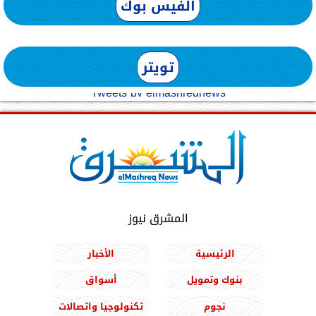
الفيس بوك
تويتر
Tweets by elmashreqnews
المشرق نيوز
الرئيسية
الأخبار
بنوك وتمويل
أسواق
نجوم
تكنولوجيا واتصالات