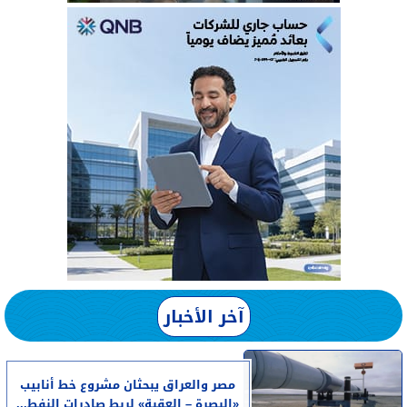
آخر الأخبار
مصر والعراق يبحثان مشروع خط أنابيب
«البصرة – العقبة» لربط صادرات النفط...