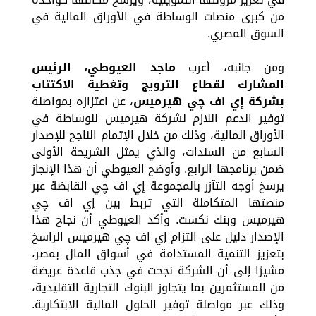
من كبرى منصات الوساطة في الأوراق المالية في
السوق المصري.
ومن جانبه، أعرب
ماجد العيوطي،
الرئيس
المشارك
لقطاع الترويج وتغطية الاكتتاب
ب
شركة إي اف چي هيرميس
، عن اعتزازه بمواصلة
توفير الدعم اللازم لشركة هيرميس للوساطة في
الأوراق المالية، وذلك من خلال الإتمام الناجح للإصدار
السابع من السندات، والذي يمثل الشريحة الأولى
ضمن برنامجها الرابع. وأوضح العيوطي أن هذا الإنجاز
يرسخ أوجه التآزر بالمجموعة إي اف چي القابضة عبر
منصتها المتكاملة التي تربط بين إي اف چي
هيرميس وبنك نكست. وأكد العيوطي أن نجاح هذا
الإصدار دليل على التزام إي اف چي هيرميس الراسخ
بتعزيز التنمية المستدامة في أسواق المال بمصر،
مشيرًا إلى أن الشركة نجحت في جذب قاعدة عريضة
من المستثمرين بما يتجاوز البنوك التجارية التقليدية،
وذلك عبر مواصلة توفير الحلول المالية الابتكارية.