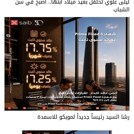
ليلى علوي تحتفل بعيد ميلاد ابنها.. أصبح في سن
الشباب
رشا السيد رئيساً جديداً لموبكو للاسمدة