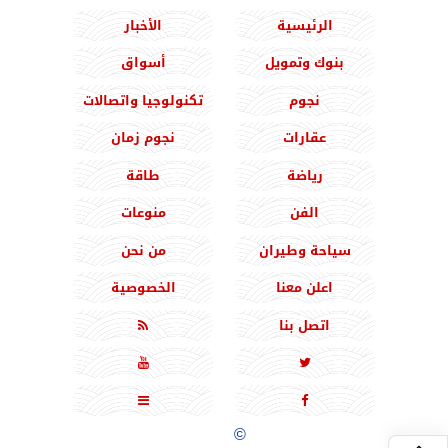
الرئيسية
الأخبار
بنوك وتمويل
أسواق
نجوم
تكنولوجيا واتصالات
عقارات
نجوم زمان
رياضة
طاقة
الفن
منوعات
سياحة وطيران
من نحن
اعلن معنا
الخصوصية
اتصل بنا





جميع الحقوق محفوظة
©
2020 - 2026 - المشرق نيوز