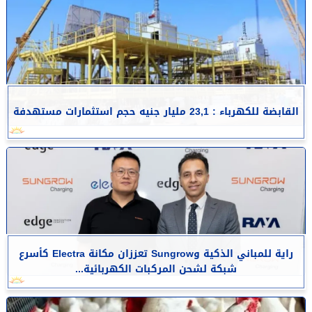
القابضة للكهرباء : 23,1 مليار جنيه حجم استثمارات مستهدفة
راية للمباني الذكية وSungrow تعززان مكانة Electra كأسرع
شبكة لشحن المركبات الكهربائية...