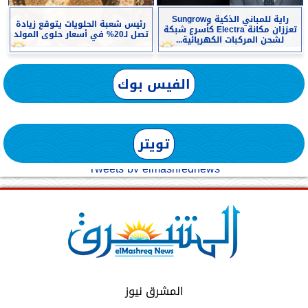
راية للمباني الذكية وSungrow
رئيس شعبة الحلويات يتوقع زيادة
تعززان مكانة Electra كأسرع شبكة
تصل لـ20% في أسعار حلوى المولد
لشحن المركبات الكهربائية...
الفيس بوك
تويتر
Tweets by elmashreqnews
المشرق نيوز