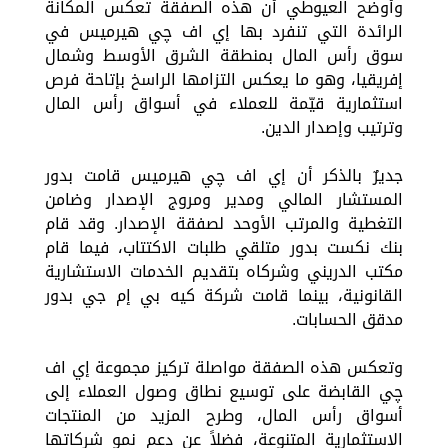
وأوضح العيوطي أن هذه الصفقة تعكس المكانة
الرائدة التي تنفرد بها إي اف چي هيرميس في
سوق رأس المال بمنطقة الشرق الأوسط وشمال
إفريقيا، وهو ما يعكس التزامها الراسخ بإتاحة فرص
استثمارية قيّمة للعملاء في أسواق رأس المال
وترتيب وإصدار الدين.
جديرٌ بالذكر أن إي اف چي هيرميس قامت بدور
المستشار المالي ومدير ومروج الإصدار وضامن
التغطية والمرتب الأوحد لصفقة الإصدار. وقد قام
بنك نكست بدور متلقي طلبات الاكتتاب، فيما قام
مكتب الدريني وشركاه بتقديم الخدمات الاستشارية
القانونية، بينما قامت شركة كيه بي إم جي بدور
مدقق الحسابات.
وتعكس هذه الصفقة مواصلة تركيز مجموعة إي اف
چي القابضة على توسيع نطاق وصول العملاء إلى
أسواق رأس المال، وطرح المزيد من المنتجات
الاستثمارية المتنوعة، فضلاً عن دعم نمو شركاتها