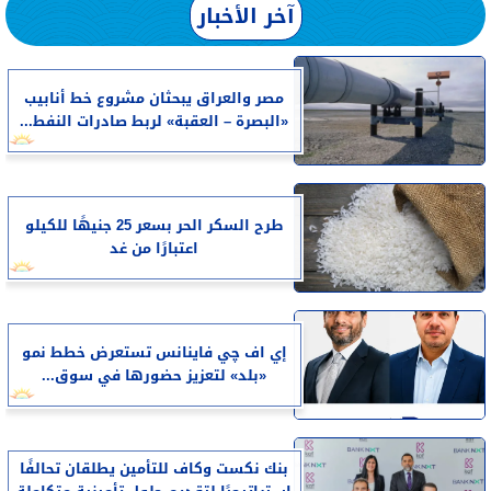
آخر الأخبار
مصر والعراق يبحثان مشروع خط أنابيب
«البصرة – العقبة» لربط صادرات النفط...
طرح السكر الحر بسعر 25 جنيهًا للكيلو
اعتبارًا من غد
إي اف چي فاينانس تستعرض خطط نمو
«بلد» لتعزيز حضورها في سوق...
بنك نكست وكاف للتأمين يطلقان تحالفًا