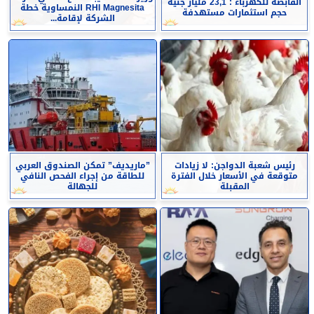
القابضة للكهرباء : 23,1 مليار جنيه
RHI Magnesita النمساوية خطة
حجم استثمارات مستهدفة
الشركة لإقامة...
رئيس شعبة الدواجن: لا زيادات
”ماريديف” تمكن الصندوق العربي
متوقعة في الأسعار خلال الفترة
للطاقة من إجراء الفحص النافي
المقبلة
للجهالة