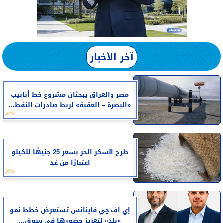
آخر الأخبار
مصر والعراق يبحثان مشروع خط أنابيب
«البصرة – العقبة» لربط صادرات النفط...
طرح السكر الحر بسعر 25 جنيهًا للكيلو
اعتبارًا من غد
إي اف چي فاينانس تستعرض خطط نمو
«بلد» لتعزيز حضورها في سوق...