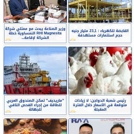
وزير الصناعة يبحث مع ممثلي شركة
القابضة للكهرباء : 23,1 مليار جنيه
RHI Magnesita النمساوية خطة
حجم استثمارات مستهدفة
الشركة لإقامة...
رئيس شعبة الدواجن: لا زيادات
”ماريديف” تمكن الصندوق العربي
متوقعة في الأسعار خلال الفترة
للطاقة من إجراء الفحص النافي
المقبلة
للجهالة