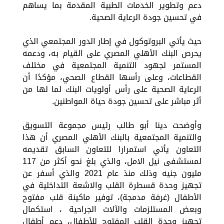
دعم وتطوير الخدمات الطبية المقدمة بما يساهم
في تحسين جودة الرعاية الصحية.
حيث يأتي البروتوكول في إطار الدور المجتمعي الذي
يحرص البنك الأهلي المصري على القيام به، ودعمه
المستمر لجهود التنمية المجتمعية في مختلف
القطاعات، وعلى رأسها القطاع الصحي، مؤكدًا أن
الرعاية الصحية على رأس أولويات البنك لما لها من
أثر مباشر على تحسين جودة حياة المواطنين.
وأوضحت دينا أبو طالب رئيس مجموعة التسويق
والتنمية المجتمعية بالبنك الأهلي المصري أن هذا
التعاون يأتي استمرارا للتعاون السابق تقديمه
لمستشفى نيل الامل، والذي بلغ نحو أكثر من 117
مليون جنيه وذلك منذ عام 2021 والذي أسفر عن
تجهيز وحدة قسطرة القلب والاشعة التداخلية في
الأطفال (غرفة مدمجة)، توفير ماكينة قلب مفتوح
وبعض المستلزمات والآلات الجراحية ، استكمال
تجهيز وحدة القلب المفتوح للأطفال، دعم أطفال