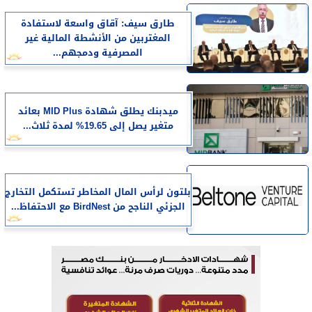
طارق سيف: آقاق واسعة لاستفادة
المغتربين من الأنشطة المالية غير
المصرفية ودمجهم...
ميدبنك يطلق شهادة MID Plus بعائد
متغير يصل إلى 19.65% لمدة ثلاث...
بلتون لرأس المال المخاطر تستكمل التخارج
الجزئي الناجح من BirdNest مع الاحتفاظ...