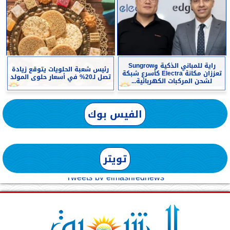
راية للمباني الذكية وSungrow
رئيس شعبة الحلويات يتوقع زيادة
تعززان مكانة Electra كأسرع شبكة
تصل لـ20% في أسعار حلوى المولد
لشحن المركبات الكهربائية...
الفيس بوك
تويتر
Tweets by elmashreqnews