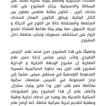
الساحات الإنجليزية ومصمم برؤية عصرية تعتمد على
البساطة والانسيابية. يرتكز المشروع على ثلاث
ساحات كبرى ، لتكون بمثابة متنفس مفتوح بين
الكتل البنائية. ويخلق التكوين المبتكر للساحات
المرتفعة والمنخفضة حالة من التنوع في الحركة و
تجربة التسوق، مما يوفر بيئة ملائمة للمشاة تشجع
الزوار على استكشاف مستويات وتجارب مختلفة داخل
المشروع.
وتعليقًا على هذا المشروع، صرح محمد علام، الرئيس
التنفيذي ونائب رئيس مجلس إدارة حسن علام
العقارية إن مشروع الوجهة التجارية و الإدارية
لمشروع هاب تاون يعد خطوة استراتيجية لمسيرة
المجموعة التوسعية في مستقبل سيتى، مشيرًا إلى
نجاح المجموعة في تأسيس مجتمعات سكنية
متكاملة تضم هاب تاون وذا فاليز وبارك سنترال.
وأضاف علام أن هذا المشروع يعزز المشروعات
السكنية بالمدينة بما يوفره من خدمات تجارية وطبية
ومهنية لتقديم تجربة عمرانية شاملة. كما أوضح علام