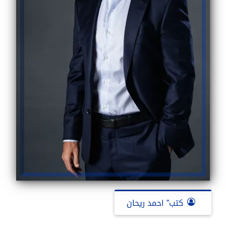
كتب” احمد ريحان