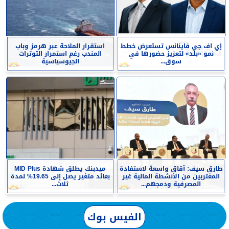
إي اف چي فاينانس تستعرض خطط
استقرار الملاحة عبر هرمز وباب
نمو «بلد» لتعزيز حضورها في
المندب رغم استمرار التوترات
سوق...
الجيوسياسية
طارق سيف: آقاق واسعة لاستفادة
ميدبنك يطلق شهادة MID Plus
المغتربين من الأنشطة المالية غير
بعائد متغير يصل إلى 19.65% لمدة
المصرفية ودمجهم...
ثلاث...
الفيس بوك