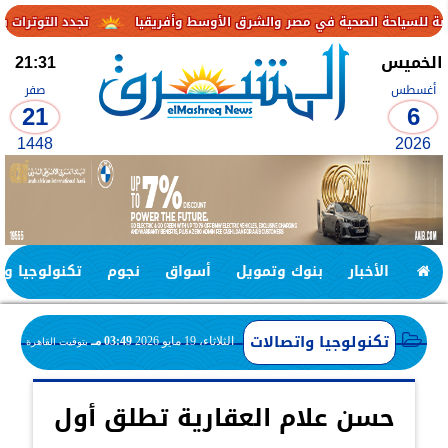
تجدد التوترات يخفض صادرات النفط الإمارا
الخميس
21:31
أغسطس
صفر
21
6
1448
2026
الأخبار
بنوك وتمويل
أسواق
نجوم
تكنولوجيا وا
تكنولوجيا واتصالات
الثلاثاء، 19 مايو 2026
03:49 مـ
بتوقيت القاهرة
حسن علام العقارية تطلق أول