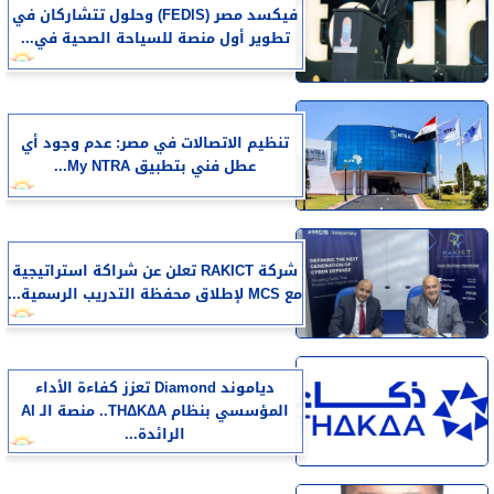
فيكسد مصر (FEDIS) وحلول تتشاركان في
تطوير أول منصة للسياحة الصحية في...
تنظيم الاتصالات في مصر: عدم وجود أي
عطل فني بتطبيق My NTRA...
شركة RAKICT تعلن عن شراكة استراتيجية
مع MCS لإطلاق محفظة التدريب الرسمية...
دياموند Diamond تعزز كفاءة الأداء
المؤسسي بنظام THΔKΔA.. منصة الـ AI
الرائدة...