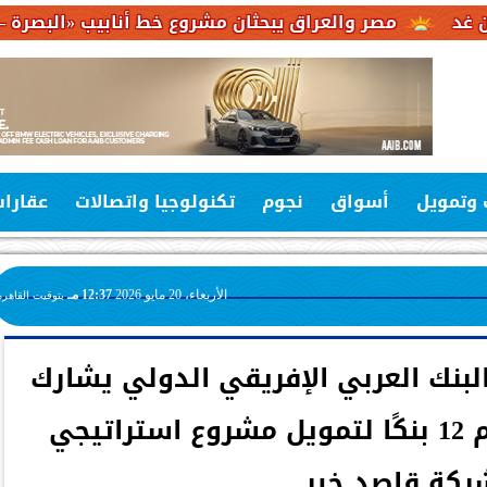
 والعراق يبحثان مشروع خط أنابيب «البصرة – العقبة» لربط ص
 وتمويل
أسواق
نجوم
تكنولوجيا واتصالات
عقارا
الأربعاء، 20 مايو 2026
12:37 مـ
بتوقيت القاهرة
ر جنيه.. البنك العربي الإفريقي الدولي يشارك
في تحالف مصرفي يضم 12 بنكًا لتمويل مشروع استراتيجي
ركة قاصد خير