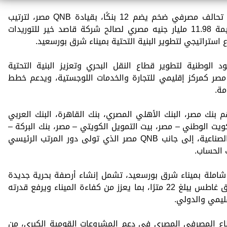
شارك البنك العربي الإفريقي الدولي في تحالف مصرفي ضخم يضم 12 بنكًا، بقيادة QNB مصر، لترتيب
وتوقيع تمويل مشترك متوسط الأجل بقيمة 11.98 مليار جنيه مصري لصالح شركة قاصد خير للتوريدات
استراتيجي لتطوير البنية التحتية بميناء شرق بورسعيد.
الوطنية لتطوير قطاع النقل البحري وتعزيز البنية التحتية
صر كمركز إقليمي للتجارة والخدمات اللوجستية، ويدعم خطط
مة.
رفي 12 بنكًا من بينهم بنك مصر، البنك الأهلي المصري، بنك القاهرة، البنك العربي
كويت الوطني – مصر، بيت التمويل الكويتي – مصر، بنك البركة –
مصر، ميد بنك، بنك نكست، وبنك التنمية الصناعية، إلى جانب QNB مصر الذي تولى دور المرتب الرئيسي
 الحساب.
شاملة بميناء شرق بورسعيد، تشمل إنشاء أرصفة بحرية جديدة
بإجمالي أطوال تصل إلى 6050 مترًا وبعمق غاطس يبلغ 22 مترًا، بما يعزز من كفاءة الميناء ويرفع قدرته
ليمي والدولي.
اع المصرفي المصري في دعم المشروعات القومية الكبرى، من