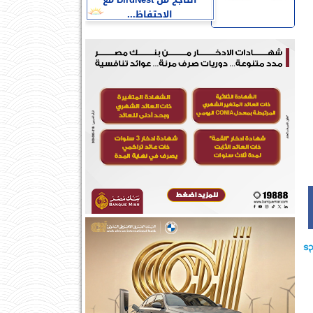
الناجح من BirdNest مع
الاحتفاظ...