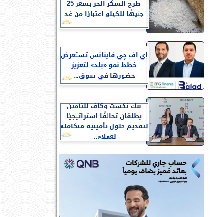
طرح السكر الحر بسعر 25
جنيهًا للكيلو اعتبارًا من غد
إي اف چي فاينانس تستعرض
خطط نمو «بلد» لتعزيز
حضورها في سوق...
بنك نكست وكاف للتأمين
يطلقان تحالفًا استراتيجيًا
لتقديم حلول تأمينية متكاملة
لعملاء...