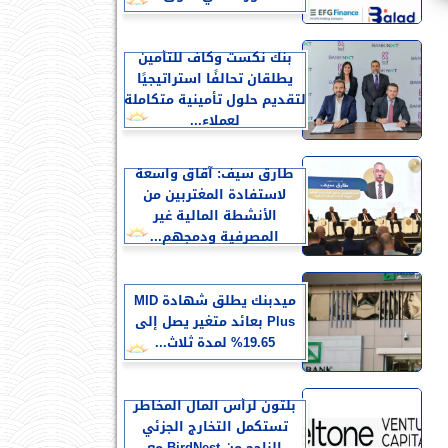
بنك نكست وكاف للتأمين
يطلقان تحالفًا استراتيجيًا
لتقديم حلول تأمينية متكاملة
لعملاء...
طارق سيف: آقاق واسعة
لاستفادة المغتربين من
الأنشطة المالية غير
المصرفية ودمجهم...
ميدبنك يطلق شهادة MID
Plus بعائد متغير يصل إلى
19.65% لمدة ثلاث...
بلتون لرأس المال المخاطر
تستكمل التخارج الجزئي