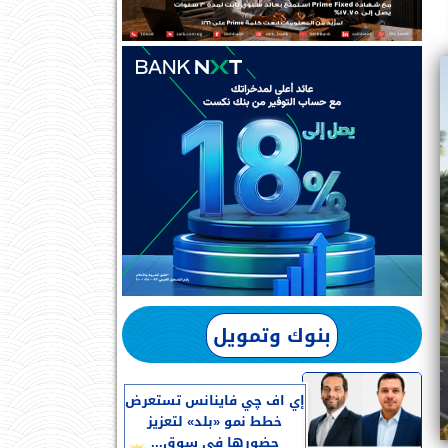
بنوك وتمويل
إي اف چي فاينانس تستعرض
خطط نمو «بلد» لتعزيز
حضورها في سوق...