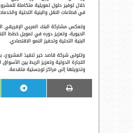
خلال توفير حلول تمويلية متكاملة للمشروعا
في قطاعات النقل والبنية التحتية والخدمات
وتعكس مشاركة البنك العربي الإفريقي ال
الحيوية، وتعزيز دوره في تمويل خطط التن
البنية التحتية وتحفيز النمو الاقتصادي.
وتتولى شركة قاصد خير تنفيذ المشروع، با
التجارة الدولية وتعزيز الربط بين الأسواق
وتحويلها إلى مراكز لوجستية متقدمة.