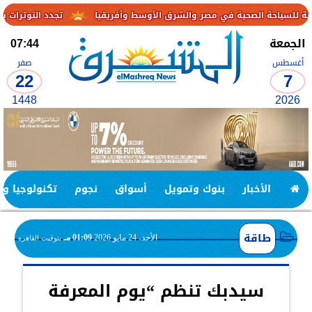
تجدد التوترات يخفض صادرات النفط الإماراتية 
الجمعة
07:44
أغسطس
صفر
22
7
1448
2026
الأخبار
بنوك وتمويل
أسواق
نجوم
تكنولوجيا وا
طاقة
الأحد، 24 مايو 2026
01:09 مـ
بتوقيت القاهرة
سيدبك تنظم “يوم المعرفة