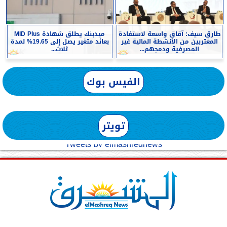
طارق سيف: آقاق واسعة لاستفادة
ميدبنك يطلق شهادة MID Plus
المغتربين من الأنشطة المالية غير
بعائد متغير يصل إلى 19.65% لمدة
المصرفية ودمجهم...
ثلاث...
الفيس بوك
تويتر
Tweets by elmashreqnews