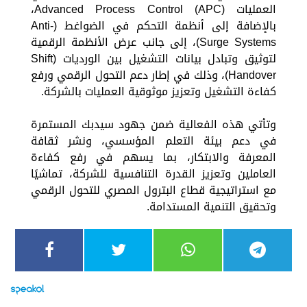
العمليات (APC) Advanced Process Control،
بالإضافة إلى أنظمة التحكم في الضواغط (Anti-
Surge Systems)، إلى جانب عرض الأنظمة الرقمية
لتوثيق وتبادل بيانات التشغيل بين الورديات (Shift
Handover)، وذلك في إطار دعم التحول الرقمي ورفع
كفاءة التشغيل وتعزيز موثوقية العمليات بالشركة.
وتأتي هذه الفعالية ضمن جهود سيدبك المستمرة
في دعم بيئة التعلم المؤسسي، ونشر ثقافة
المعرفة والابتكار، بما يسهم في رفع كفاءة
العاملين وتعزيز القدرة التنافسية للشركة، تماشيًا
مع استراتيجية قطاع البترول المصري للتحول الرقمي
وتحقيق التنمية المستدامة.