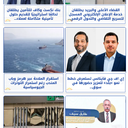
القضاء الأعلى والبريد يطلقان
بنك نكست وكاف للتأمين يطلقان
خدمة الإعلان الإلكتروني المسجل
تحالفًا استراتيجيًا لتقديم حلول
لتسريع التقاضي والتحول الرقمي...
تأمينية متكاملة لعملاء...
إي اف چي فاينانس تستعرض خطط
استقرار الملاحة عبر هرمز وباب
نمو «بلد» لتعزيز حضورها في
المندب رغم استمرار التوترات
سوق...
الجيوسياسية