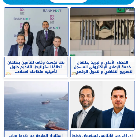
القضاء الأعلى والبريد يطلقان
بنك نكست وكاف للتأمين يطلقان
خدمة الإعلان الإلكتروني المسجل
تحالفًا استراتيجيًا لتقديم حلول
لتسريع التقاضي والتحول الرقمي...
تأمينية متكاملة لعملاء...
إي اف چي فاينانس تستعرض خطط
استقرار الملاحة عبر هرمز وباب