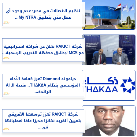
تنظيم الاتصالات في مصر: عدم وجود أي
عطل فني بتطبيق My NTRA...
شركة RAKICT تعلن عن شراكة استراتيجية
مع MCS لإطلاق محفظة التدريب الرسمية...
دياموند Diamond تعزز كفاءة الأداء
المؤسسي بنظام THΔKΔA.. منصة الـ AI
الرائدة...
شركة RAKICT تعزز توسعها الأفريقي
بتعيين ألفريد نكانزا مديرًا عامًا لعملياتها
في...