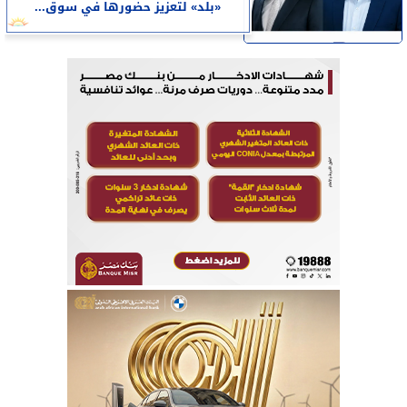
«بلد» لتعزيز حضورها في سوق...