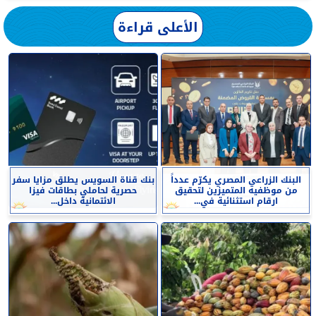
الأعلى قراءة
البنك الزراعي المصري يكرّم عدداً
بنك قناة السويس يطلق مزايا سفر
من موظفيه المتميزين لتحقيق
حصرية لحاملي بطاقات فيزا
ارقام استثنائية في...
الائتمانية داخل...