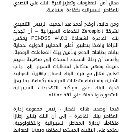
مجال أمن المعلومات وتعزيز قدرة البنك على التصدي
للمخاطر السيبرانية بكفاءة استباقية.
ومن جانبه، أوضح أحمد عبد الحميد، الرئيس التنفيذي
لشركة Zerosploit للخدمات السيبرانية – أن تجديد
بنك القاهرة لشهادة PCI-DSS v4.0.1 يعكس
التزامًا واضحًا بتطبيق أعلى المعايير الدولية لحماية
بيانات بطاقات الدفع وتأمين بيئة المعاملات الرقمية.
وأضاف أن رحلة الاعتماد استندت إلى منهجية تقييم
دقيقة وفهم متكامل لمتطلبات المعيار، إلى جانب
تعاون فعّال مع فرق البنك لضمان جاهزية الضوابط
الأمنية واستيفاء متطلبات المراجعة بكفاءة، بما يعزز
قدرة البنك على مواكبة التهديدات السيبرانية
المتطورة والحفاظ على ثقة عملائه.
فيما أوضحت هالة القصار ، رئيس مجموعة إدارة
المخاطر ببنك القاهرة – إلى أن البنك يتبنى إطارًا
متكاملًا لإدارة المخاطر السيبرانية والتكنولوجية،
يعتمد على التقييم المستمر للمخاطر وتعزيز الضوابط