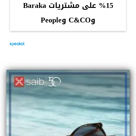
15% على مشتريات Baraka
وC&CO وPeople