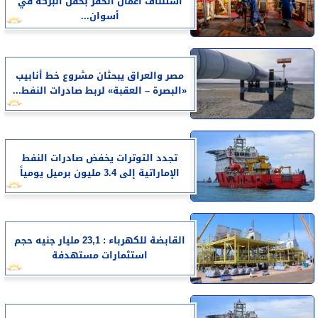
استئناف أعمال الحفر بحقل البركة في
أسوان...
مصر والعراق يبحثان مشروع خط أنابيب
«البصرة – العقبة» لربط صادرات النفط...
تجدد التوترات يخفض صادرات النفط
الإماراتية إلى 3.4 مليون برميل يومياً
القابضة للكهرباء : 23,1 مليار جنيه حجم
استثمارات مستهدفة