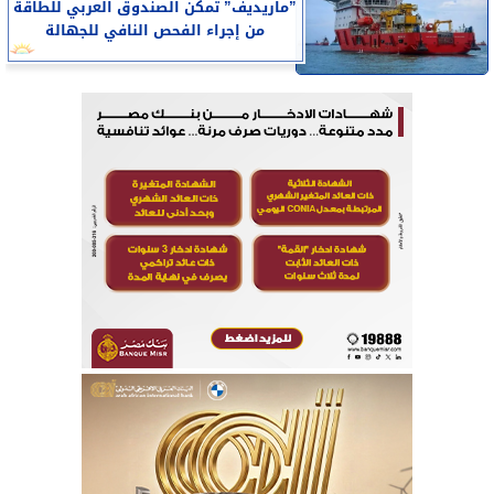
”ماريديف” تمكن الصندوق العربي للطاقة
من إجراء الفحص النافي للجهالة