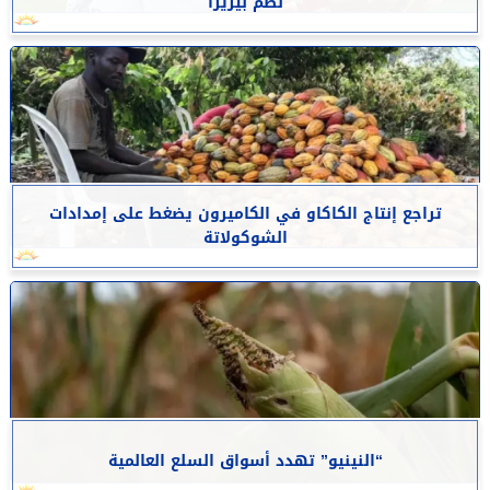
لضم بيزيرا
تراجع إنتاج الكاكاو في الكاميرون يضغط على إمدادات
الشوكولاتة
“النينيو” تهدد أسواق السلع العالمية