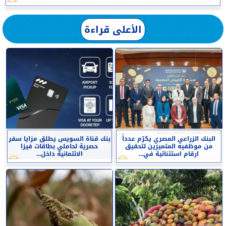
الأعلى قراءة
البنك الزراعي المصري يكرّم عدداً
بنك قناة السويس يطلق مزايا سفر
من موظفيه المتميزين لتحقيق
حصرية لحاملي بطاقات فيزا
ارقام استثنائية في...
الائتمانية داخل...