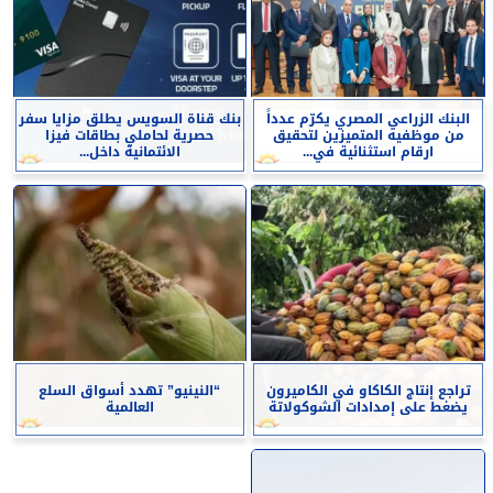
البنك الزراعي المصري يكرّم عدداً
بنك قناة السويس يطلق مزايا سفر
من موظفيه المتميزين لتحقيق
حصرية لحاملي بطاقات فيزا
ارقام استثنائية في...
الائتمانية داخل...
تراجع إنتاج الكاكاو في الكاميرون
“النينيو” تهدد أسواق السلع
يضغط على إمدادات الشوكولاتة
العالمية