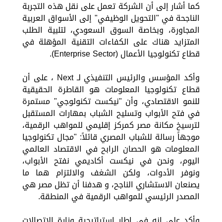
كما أشار إلى أن الشركة تعمل على نقل هذه التجربة
الناجحة في "التحويل الوظيفي" إلى الأسواق العربية
المجاورة، وبخاصة السوق السعودي، لتلبية الطلب
المتزايد هناك على الكفاءات التقنية المؤهلة في
قطاع تكنولوجيا الأعمال (Enterprise Sector).
وأكد المؤسس والرئيس التنفيذي لـ Next ، على أن
قطاع تكنولوجيا المعلومات هو القاطرة الحقيقية
للنمو الاقتصادي، وأن "نيكست تكنولوجي" مستمرة
في فتح الأبواب وتسليح الشباب بمهارات المستقبل
لترسيخ مكانة مصر كمركز إقليمي للمواهب الرقمية،
موجهاً رسالة للشباب المصري قائلاً: "مجال تكنولوجيا
المعلومات هو الحصان الرابح في الاقتصاد العالمي
اليوم، ونحن في نيكست أكاديمي نفتح الأبواب،
ونوفر الأدوات، ولكن الشغف والالتزام هما ما
يصنعان الاستشاري الناجح، و هدفنا أن تظل مصر هي
المصدر الرئيسي للمواهب الرقمية في المنطقة.
وأكد على انه في إطار استراتيجية وزارة الاتصالات