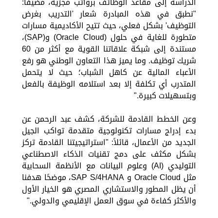
الدراسة إلى مقاعد الوظائف برواتب مجزية، مضيفًا:
"نطبق في هذه المبادرة شعار 'التدريب بغرض
التوظيف' بشكل فعلي، حيث تتيح الأكاديمية مسارات
متطورة للغاية في حلول (Oracle Cloud) و(SAP)،
مستندة إلى شبكة علاقاتنا القوية مع أكثر من 60
شريك توظيف. وما يميز هذا التعاون الوطني هو رفع
الأعباء المالية عن كاهل الشباب؛ حيث لا يتحمل
المتدرب أي تكلفة إلا بعد استلامه الوظيفة بالفعل
وبتسهيلات كبيرة."
وعن الخطط القادمة للشركة، كشف عبد الرحمن عن
بدء إدراج مسارات تكنولوجية متقدمة تواكب الجيل
الجديد من الأعمال، قائلاً: "استراتيجيتنا القادمة تركز
بشكل مكثف على دمج تقنيات الذكاء الاصطناعي
التوليدي (AI) وعلوم البيانات مع الأنظمة السحابية
مثل Oracle Cloud و SAP S/4HANA، موضحًا هدفنا
أن يظل المطور والاستشاري المصري هو الخيار الأول
والأكثر كفاءة في سوق العمل الإقليمي والدولي."