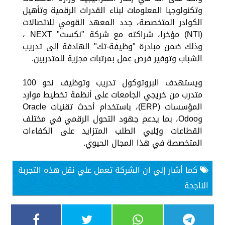
وتكنولوجيا المعلومات لبناء القدرات الرقمية وتأهيل
الكوادر المتخصصة، جدد المعهد القومي للاتصالات
(NTI) مؤخرا، شراكته مع شركة "نكست" NEXT ،
وذلك ضمن مبادرة "وظيفة-تك" الهادفة إلى تدريب
الشباب وتوفير فرص عمل بمرتبات مجزية للمتدربين.
ويستهدف البروتوكول تدريب وتوظيف نحو 100
متدرب من خريجي الجامعات على أنظمة تخطيط موارد
المؤسسات (ERP)، باستخدام أحدث تقنيات Oracle
وOdoo، بما يدعم جهود التحول الرقمي في مختلف
القطاعات ويُلبي الطلب المتزايد على الكفاءات
المتخصصة في هذا المجال الحيوي.
كما أشار إلي ان الشركة تعمل علي نقل هذه التجربة
الناجحة