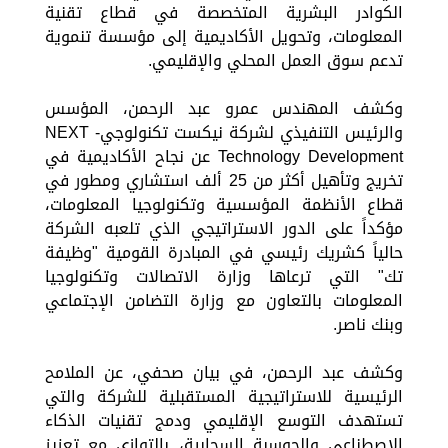
الكوادر البشرية المتخصصة في قطاع تقنية
المعلومات، وتحويل الأكاديمية إلى مؤسسة تنموية
تدعم سوق العمل المحلي والإقليمي.
وكشف المهندس عمرو عبد الرحمن، المؤسس
والرئيس التنفيذي لشركة نيكست تكنولوجي- NEXT
Technology Development عن نجاح الأكاديمية في
تخريج وتأهيل أكثر من 25 ألف استشاري ومطور في
قطاع الأنظمة المؤسسية وتكنولوجيا المعلومات،
مؤكداً على الدور الاستراتيجي الذي تلعبه الشركة
حالياً كشريك رئيسي في المبادرة القومية "وظيفة
تك" التي ترعاها وزارة الاتصالات وتكنولوجيا
المعلومات بالتعاون مع وزارة التضامن الإجتماعي
وبنك ناصر.
وكشف عبد الرحمن، في بيان صحفي، عن الملامح
الرئيسية للاستراتيجية المستقبلية للشركة والتي
تستهدف التوسع الإقليمي ودمج تقنيات الذكاء
الاصطناعي والحوسبة السحابية، بالتوازي مع تعزيز