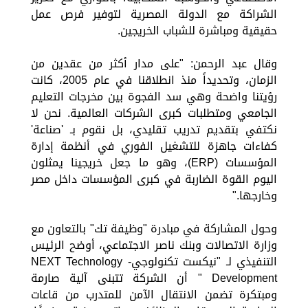
الشراكة مع الدولة المصرية لتوفير فرص عمل
حقيقية ومباشرة للشباب الخريجين.
وقال عبد الرحمن: "على مدار أكثر من عقدين من
الزمان، وتحديداً منذ انطلاقنا في عام 2005، كانت
رؤيتنا واضحة وهي سد الفجوة بين مخرجات التعليم
الجامعي ومتطلبات كبرى الشركات العالمية. نحن لا
نكتفي بتقديم تدريب تقليدي، بل نقوم بـ 'صناعة'
كفاءات جاهزة للتشغيل الفوري في أنظمة إدارة
المؤسسات (ERP)، وهو ما جعل خريجينا يمثلون
اليوم القوة الضاربة في كبرى المؤسسات داخل مصر
وخارجها."
وحول المشاركة في مبادرة "وظيفة تك" بالتعاون مع
وزارة الاتصالات وبنك ناصر الاجتماعي، أوضح الرئيس
التنفيذي لـ "نيكست تكنولوجي- NEXT Technology
Development " أن الشركة تتبنى آلية صارمة
ومبتكرة تضمن الانتقال الآمن للمتدرب من قاعات