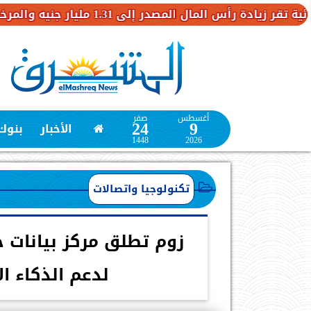
1.31 مليار جنيه والمرخص به لـ 3 مليارات
أغسطس
صفر
24
9
الأخبار
بنوك
1448
2026
تكنولوجيا واتصالات
زوم تطلق مركز بيانات ج
لدعم الذكاء ا