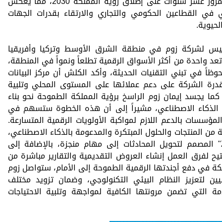
2026 عاماً للذكاء الاصطناعي واحتفالها بمرور عشر سنوات على إطلاق رؤية المملكة 2030، مما يعكس
ي في القطاعين الحكومي والتجاري والارتقاء بقدرات الجهات
حيوية.
يس لشركة زوم في منطقة الشرق الأوسط وتركيا وأفريقيا
عد واحدة من أكثر الأسواق الرقمية تطلعاً ونمواً في المنطقة،
وظاً في تبني التقنيات الحديثة، وأكد الكلش أن مركز البيانات
رة الشركة على دعم عملائها على المستوى المحلي وتلبية
 كما يجسد إيمان زوم الراسخ برؤية المملكة الطموحة نحو بناء
يات الذكاء الاصطناعي، مشيراً إلى أن هذه الخطوة ستسهم في
لمؤسسات بالدعم اللازم لمواكبة الأولويات الرقمية المتسارعة.
 من المنتجات والحلول المبتكرة والمدعومة بالذكاء الاصطناعي،
ومنها مساعد العمل الذكي "ZoomMate" المصمم لتحويل المحادثات إلى مهام منجزة، بالإضافة إلى
تيح لفرق العمل إنشاء العروض التقديمية والتقارير مباشرة من
لكة في دفع أجندتها الرقمية الطموحة إلى الأمام، ستواصل زوم
يين لتعزيز النظام البيئي التكنولوجي، وضمان تزويد مختلف
دمة التي تضمن مرونتها الكافية لمواجهة وتلبية الاحتياجات