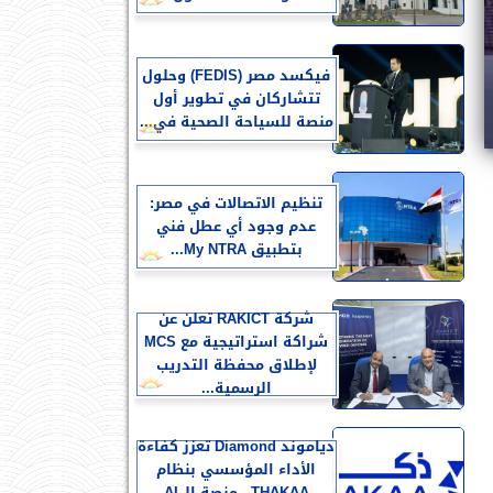
فيكسد مصر (FEDIS) وحلول
تتشاركان في تطوير أول
منصة للسياحة الصحية في...
تنظيم الاتصالات في مصر:
عدم وجود أي عطل فني
بتطبيق My NTRA...
شركة RAKICT تعلن عن
شراكة استراتيجية مع MCS
لإطلاق محفظة التدريب
الرسمية...
دياموند Diamond تعزز كفاءة
الأداء المؤسسي بنظام