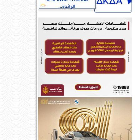
THΔKΔA.. منصة الـ AI
الرائدة...