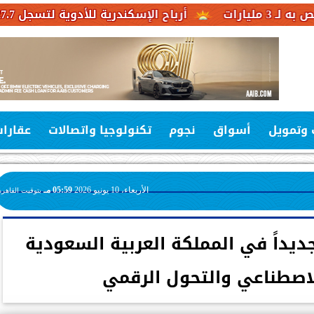
أرباح الإسكندرية للأدوية لتسجل 527.7 مليون جنيه خلال العام المالي 2025-2026
 وتمويل
أسواق
نجوم
تكنولوجيا واتصالات
عقارا
الأربعاء، 10 يونيو 2026
05:59 مـ
بتوقيت القاهرة
ديداً في المملكة العربية السعودية
لاصطناعي والتحول الرقمي