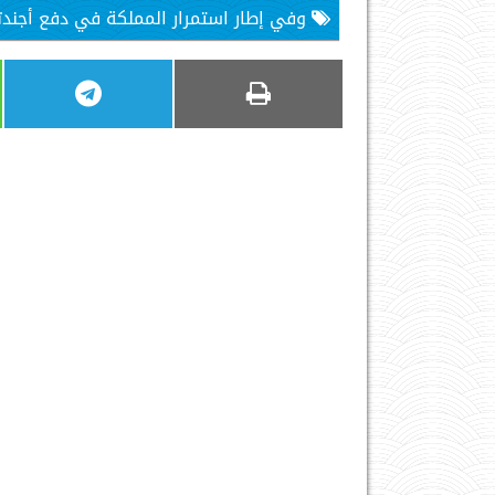
وفي إطار استمرار المملكة في دفع أجندته