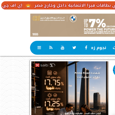
لائتمانية داخل وخارج مصر
إي اف چي فاينانس تستعرض
ت
نجوم زمان
رياضة