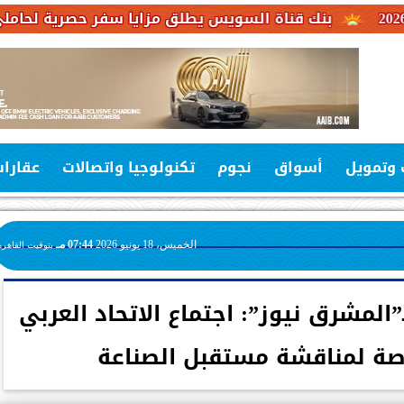
قناة السويس يطلق مزايا سفر حصرية لحاملي بطاقات فيزا ا
 وتمويل
أسواق
نجوم
تكنولوجيا واتصالات
عقارا
الخميس، 18 يونيو 2026
07:44 مـ
بتوقيت القاهرة
مشرق نيوز”: اجتماع الاتحاد العربي
صة لمناقشة مستقبل الصناعة