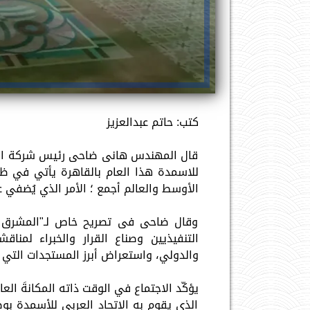
كتب: حاتم عبدالعزيز
قال المهندس هانى ضاحى رئيس شركة ابوقير
للاسمدة هذا العام بالقاهرة يأتي في ظ
الأوسط والعالم أجمع ؛ الأمر الذي يُضفي ع
وقال ضاحى فى تصريح خاص لـ"المشرق ني
التنفيذيين وصناع القرار والخبراء لمن
والدولي، واستعراض أبرز المستجدات التي ت
يؤكّد الاجتماع في الوقت ذاته المكانةَ الع
الذي يقوم به الاتحاد العربي للأسمدة بوص