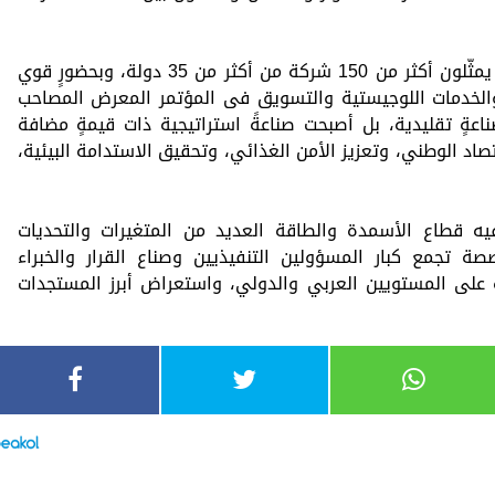
وأضاف أن مشاركة أكثر من 1000 مشارك يمثّلون أكثر من 150 شركة من أكثر من 35 دولة، وبحضورٍ قوي
 والخدمات اللوجيستية والتسويق فى المؤتمر المعرض المصاحب
عةٍ تقليدية، بل أصبحت صناعةً استراتيجية ذات قيمةٍ مضافة
اد الوطني، وتعزيز الأمن الغذائي، وتحقيق الاستدامة البيئية،
 قطاع الأسمدة والطاقة العديد من المتغيرات والتحديات
ة تجمع كبار المسؤولين التنفيذيين وصناع القرار والخبراء
على المستويين العربي والدولي، واستعراض أبرز المستجدات