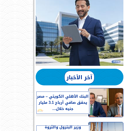
آخر الأخبار
البنك الأهلي الكويتي – مصر
يحقق صافي أرباح 3.1 مليار
جنيه خلال...
وزير البترول والثروة