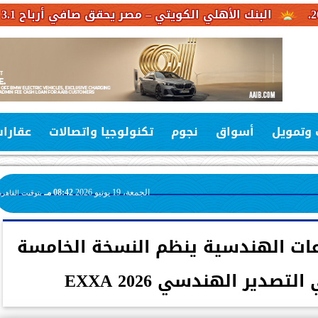
لي الكويتي – مصر يحقق صافي أرباح 3.1 مليار جنيه خلال النصف الأول من عام 2026
 وتمويل
أسواق
نجوم
تكنولوجيا واتصالات
عقارا
الجمعة، 19 يونيو 2026
08:42 مـ
بتوقيت القاهرة
عات الهندسية ينظم النسخة الخامسة
تصدير الهندسي EXXA 2026