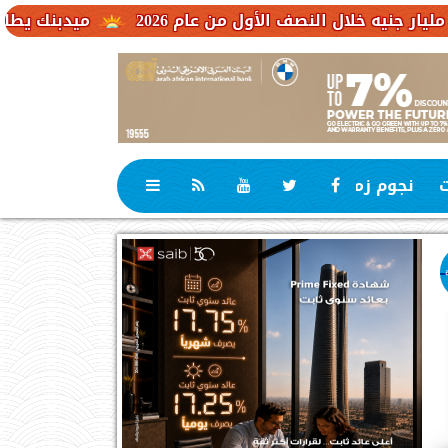
ميدبنك يطلق شهادة MID Plus بعائد متغير يصل إلى 19.65% لمدة ثلاث سنوات
ت
نجوم زمان
رياضة