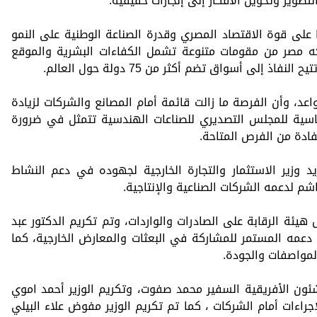
لتطوير وتحويل الأفكار إلى إنجازات حقيقية.
على قوة الاقتصاد المصري وقدرة الصناعة الوطنية على النمو
ه مصر من مقومات متنوعة تشمل الكفاءات البشرية والموقع
ذ إلى أسواق تضم أكثر من 75 دولة حول العالم.
د، وأن الفرصة ما زالت قائمة أمام المصانع والشركات لزيادة
أساسية للمجلس التصديري للصناعات الهندسية تتمثل في ضرورة
فادة من الفرص المتاحة.
د وزير الاستثمار والتجارة الخارجية لجهوده في دعم النشاط
م لدعمه الشركات الصناعية والإنتاجية.
يئة الرقابة على الصادرات والواردات، وتم تكريم الدكتور عبد
 دعمه المستمر للمشاركة في البعثات والمعارض الخارجية، كما
مواصفات والجودة.
شئون الأفريقية السفير محمد صفوت، وتكريم الوزير أحمد اموي
راءات أمام الشركات ، كما تم تكريم الوزير مفوض علاء البيلي