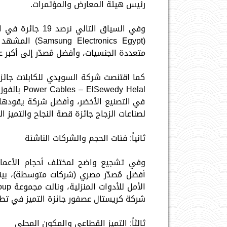
رئيس هيئة المعارض والمؤتمرات.
وفي السياق التا
(ronics Egypt
متعددة الجنسيات، وأفضل مُصدّر إلى أكبر ع
wedy Helal
في التصنيع الأخضر، وأفضل شركة يقودها 
لصناعات الزجاج جائزة قصة النجاح والتميز ا
ثانياً: فئات الحجم والشركات الناشئة
أفضل مُصدّر مصري (شركات متوسطة)، بين
شركة كريستال عصفور جائزة التميز في تطب
ثالثاً: التميز القطاعي والمكون المحلي