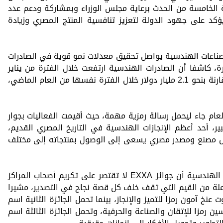
 الخامسة من الحدث برعاية مجلس الوزراء وبمشاركة ودعم عدد
ؤكد على جهود الدولة لتعزيز تنافسية المنتج المصري وزيادة
ناعات الهندسية يواصل تحقيق معدلات نمو قوية في الصادرات
رة، كاشفا أن الصادرات الهندسية ارتفعت خلال الفترة من يناير
إلى أبريل 2026 إلى نحو 2.5 مليار دولار مقارنة بنحو 2.1 مليار دولار خلال الفترة نفسها من العام الماضي،
لعام جاء ليحمل رسالة رمزية مهمة، حيث أقيمت الفعاليات بجوار
 أحد أعظم الإنجازات الهندسية في التاريخ المصري القديم،
 لكل مصنع ومصدر مصري يسعى إلى الوصول بمنتجاته إلى مختلف
وأوضح رئيس المجلس التصديري للصناعات الهندسية أن جوائز EXXA لا تقتصر على تكريم أصحاب المراكز
ملة من القيم التي تقف خلف كل قصة نجاح في التصدير، مشيرا
عنخ آمون رمزا للتميز والإنجاز، بينما تحمل الجائزة الثانية اسم
ين رمزا للإتقان والصناعة والحرفية، وتحمل الجائزة الثالثة اسم