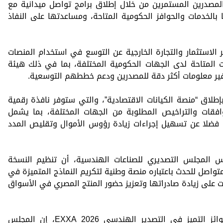
لمصدرين المستمرين من خلال إطلاق برامج تواصل ميدانية مع
الخدمات والحوافز الحكومية المتاحة، ومساعدتها على النفاذ
 الاستثمار والتجارة الخارجية عن التوسع في استخدام المنصات
ات المتاحة لدى الجهات الحكومية المختلفة، بما في ذلك هيئة
توفير معلومات أكثر دقة للمصدرين ودعم خططهم التوسعية.
إطلاق “منصة الكيانات الاقتصادية”، والتي ستوفر نافذة رقمية
افقات والتراخيص المطلوبة من الجهات المختلفة، بما يشمل
ا، فضلا عن تسهيل إجراءات زيادة رؤوس الأموال وتقليص المدد
 المجلس التصديري للصناعات الهندسية، أن تنظيم النسخة
E يعكس النجاح المتواصل للحدث باعتباره منصة وطنية لتكريم النماذج المتميزة في
 على زيادة صادراتها وتعزيز حضور المنتج المصري في الأسواق
وقال الصياد، خلال كلمته بحفل توزيع جوائز التميز في التصدير الهندسي EXXA 2026، إن المجلس