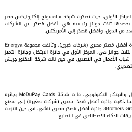
لي نرصد 19 جائرة في المراكز الأولي، حيث تصدّرت شركة سامسونج إلكترونيكس مصر
Samsung Elect) المشهد بحصدها ثلاث جوائز رئيسية هي: أفضل مُصدّر بين الشركات
دد من الدول، وأفضل مُصدّر إلى الأمريكتين.
كما اقتنصت شركة السويدي للكابلات جائزة أفضل مُصدّر مصري (شركات كبرى)، وتألقت مجموعة Energya
Power Cables – ElSe بالفوز بثلاث جوائز هي، المركز الأول في جائزة الابتكار، وجائزة التميز
شباب الأعمال في التصدير، في حين نالت شركة الدكتور جريش
لتصديري.
وفي تشجيع واضح لمختلف أحجام الأعمال والابتكار التكنولوجي، فازت شركة MoDuPay Cards بجائزة
ما ذهبت جائزة أفضل مُصدّر مصري (شركات صغيرة) إلى مصنع
الأمل للأدوات المنزلية، ونالت مجموعة 3Brothers Group جائزة أفضل مُصدّر مصري ناشئ، في حين انتزعت
يقات الذكاء الاصطناعي في التصنيع.