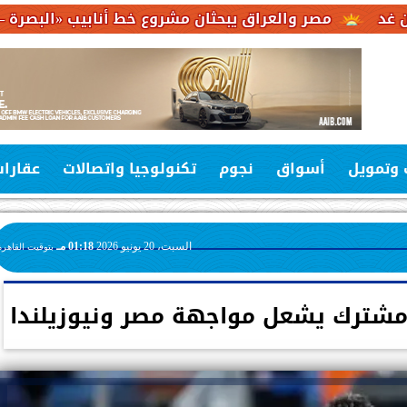
 والعراق يبحثان مشروع خط أنابيب «البصرة – العقبة» لربط 
 وتمويل
أسواق
نجوم
تكنولوجيا واتصالات
عقارا
السبت، 20 يونيو 2026
01:18 مـ
بتوقيت القاهرة
مشترك يشعل مواجهة مصر ونيوزيلندا