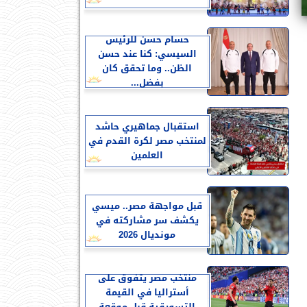
حسام حسن للرئيس
السيسي: كنا عند حسن
الظن.. وما تحقق كان
بفضل...
استقبال جماهيري حاشد
لمنتخب مصر لكرة القدم في
العلمين
قبل مواجهة مصر.. ميسي
يكشف سر مشاركته في
مونديال 2026
منتخب مصر يتفوق على
أستراليا في القيمة