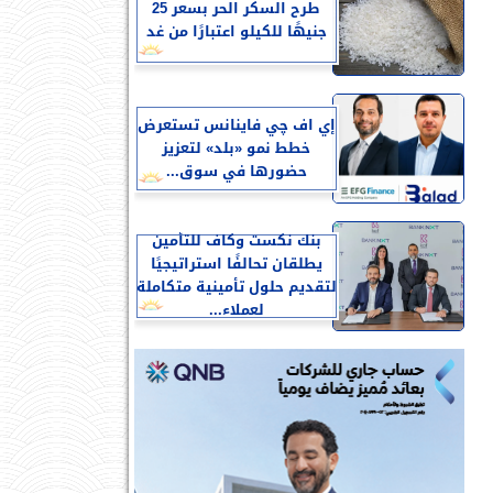
طرح السكر الحر بسعر 25
جنيهًا للكيلو اعتبارًا من غد
إي اف چي فاينانس تستعرض
خطط نمو «بلد» لتعزيز
حضورها في سوق...
بنك نكست وكاف للتأمين
يطلقان تحالفًا استراتيجيًا
لتقديم حلول تأمينية متكاملة
لعملاء...