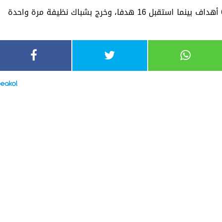
ويتساوى منتخب نيوزيلندا مع مصر برصيد 6 أهداف بينما استقبل 16 هدفا، وخرج بشباك نظيفة مرة واحدة