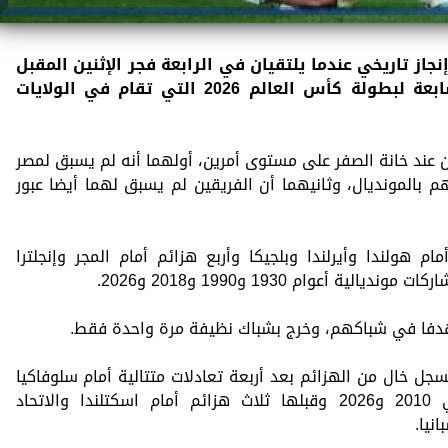
نجاز تاريخي عندما يلتقيان في الرابعة فجر الإثنين المقبل
في الجولة الثانية من المجموعة السابعة لبطولة كأس العالم 2026 التي تقام في الولايات
ن عند خانة الصفر على مستوى أمرين، أولهما أنه لم يسبق لمصر
م بالمونديال، وثانيهما أن الفريقين لم يسبق لهما أيضا عبور
م هولندا وأيرلندا وبلجيكا وأربع هزائم أمام المجر وإنجلترا
أعوام 1930 و1990 و2018 و2026.
جل خال من الهزائم بعد أربعة تعادلات متتالية أمام سلوفاكيا
وإيطاليا وباراجواي وإيران في مونديالي 2010 و2026 وقبلها ثلاث هزائم أمام اسكتلندا والاتحاد