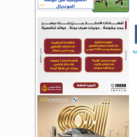
التسويقية قبل موقعة
المونديال