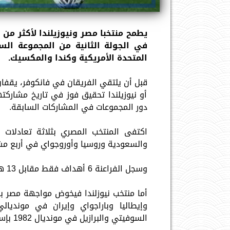
يطمح منتخبا مصر ونيوزيلندا لأكثر من إ
المتحدة الأمريكية وكندا والمكسيك
.
قبل أن يلتقي الفريقان في فانكوفر، يقفا
أو نيوزيلندا تحقيق فوز في تاريخ مشاركته
دور المجموعات في المشاركات السابقة.
اكتفى المنتخب المصري بثلاثة تعادلات أما
والسعودية وروسيا وأوروجواي في أربع مشاركات مونديالية 
وسجل الفراعنة 6 أهداف فقط مقابل 13 هدفا في شباكهم، وخرج بشباك نظيفة مرة واحدة فقط.
أما منتخب نيوزلندا فيخوض مواجهة مصر بس
السوفيتي والبرازيل في مونديال 1982 بإسبانيا.