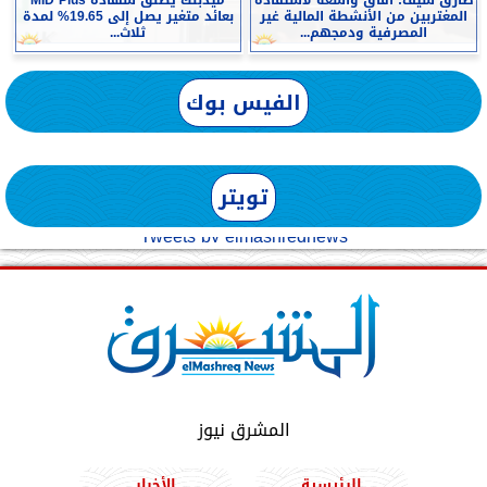
المغتربين من الأنشطة المالية غير
بعائد متغير يصل إلى 19.65% لمدة
المصرفية ودمجهم...
ثلاث...
الفيس بوك
تويتر
Tweets by elmashreqnews
المشرق نيوز
الرئيسية
الأخبار