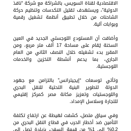
الاقتصادية لقناة السويس، بالشراكة مع شركة “نافذ
الدولية”، ويستهدف تقليل التكدسات وتنظيم حركة
الشاحنات من خلال تطبيق أنظمة تشغيل رقمية
وبوابات آلية.
وأضافت أن المستودع اللوجستي الجديد في العين
السخنة يُقام على مساحة 17 ألف متر مربع، ومن
المقرر بدء تشغيله خلال النصف الثاني من العام
الجاري، بما يدعم أنشطة التخزين والخدمات
اللوجستية.
وتأتي توسعات “إيجيترانس” بالتزامن مع جهود
الدولة لتطوير البنية التحتية للنقل البحري
واللوجستيات وتعزيز مكانة مصر كمركز إقليمي
للتجارة وسلاسل الإمداد.
وفي سياق متصل، كشفت لهيطة عن ارتفاع تكلفة
التأمين ضد أخطار الحرب في قطاع النقل البحري من
0.2% إلى 1% من قيمة السفن، بزيادة تصل إلى