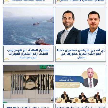
إي اف چي فاينانس تستعرض خطط
استقرار الملاحة عبر هرمز وباب
نمو «بلد» لتعزيز حضورها في
المندب رغم استمرار التوترات
سوق...
الجيوسياسية
طارق سيف: آقاق واسعة لاستفادة
ميدبنك يطلق شهادة MID Plus