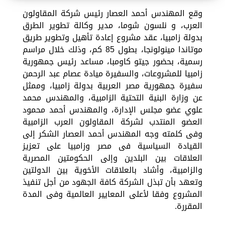
وقع المهندس أحمد العصار رئيس شركة المقاولون
العرب، و نلسون شوما، مدير وكالة تطوير الطرق
بدولة زامبيا، عقد مشروع إعادة تأهيل وتطوير طريق
موتاندا مينولونجا، بطول 85 كم، وذلك خلال مراسم
رسمية، بحضور جيتو كاومبا، مساعد رئيس جمهورية
زامبيا للمشروعات، والسفيرة ميادة عصام عبد الرحمن
سفيرة جمهورية مصر العربية بدولة زامبيا، وممثل
عن وزارة البنية التحتية الزامبية، والمهندس محمد
علوي عضو مجلس الإدارة، والمهندس أحمد محمود
العضو المنتدب لشركة المقاولون العرب الزامبية
وفى كلمته وجه المهندس أحمد العصار الشكر إلى
القيادة السياسية فى مصر وزامبيا على تعزيز
العلاقات بين البلدين وإلى الحكومتين المصرية
والزامبية، وأشاد بالعلاقات الأخوية بين الدولتين
وتعهد بأن تبذل الشركة كافة الجهود من أجل تنفيذ
المشروع وفقا لأعلى المعايير العالمية وفى المدة
المقررة.