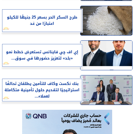
طرح السكر الحر بسعر 25 جنيهًا للكيلو
اعتبارًا من غد
إي اف چي فاينانس تستعرض خطط نمو
«بلد» لتعزيز حضورها في سوق...
بنك نكست وكاف للتأمين يطلقان تحالفًا
استراتيجيًا لتقديم حلول تأمينية متكاملة
لعملاء...