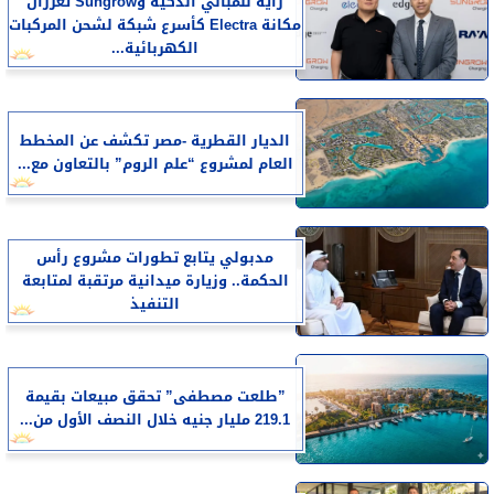
راية للمباني الذكية وSungrow تعززان
مكانة Electra كأسرع شبكة لشحن المركبات
الكهربائية...
الديار القطرية -مصر تكشف عن المخطط
العام لمشروع “علم الروم” بالتعاون مع...
مدبولي يتابع تطورات مشروع رأس
الحكمة.. وزيارة ميدانية مرتقبة لمتابعة
التنفيذ
​”طلعت مصطفى” تحقق مبيعات بقيمة
219.1 مليار جنيه خلال النصف الأول من...