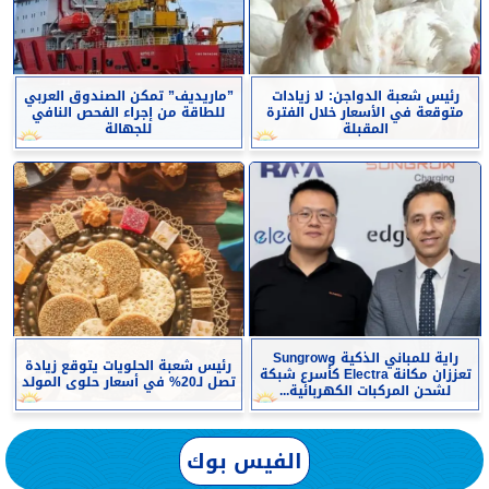
رئيس شعبة الدواجن: لا زيادات
”ماريديف” تمكن الصندوق العربي
متوقعة في الأسعار خلال الفترة
للطاقة من إجراء الفحص النافي
المقبلة
للجهالة
راية للمباني الذكية وSungrow
رئيس شعبة الحلويات يتوقع زيادة
تعززان مكانة Electra كأسرع شبكة
تصل لـ20% في أسعار حلوى المولد
لشحن المركبات الكهربائية...
الفيس بوك