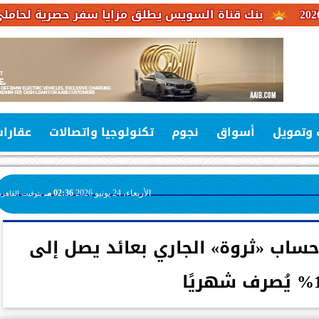
 قناة السويس يطلق مزايا سفر حصرية لحاملي بطاقات فيزا 
 وتمويل
أسواق
نجوم
تكنولوجيا واتصالات
عقارا
الأربعاء، 24 يونيو 2026
02:36 مـ
بتوقيت القاهرة
 حساب «ثروة» الجاري بعائد يصل إلى
ًا