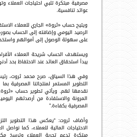
مصرفية مبتكرة تلبي احتياجات العملاء وت
عوائد تنافسية.
الرصيد اليومي وإضافته إلى الحساب بصورة
على سهولة الوصول إلى أموالهم واستخد
يبدأ استحقاق العائد عند الاحتفاظ بحد أدنى للرصيد يبلغ 0
وفي هذا السياق، صرح محمد ثروت، رئيس م
التطوير المستمر لمنتجاتنا المصرفية بما ي
نقدمها لهم. ويأتي تطوير حساب «ثروة» ا
المرونة والاستفادة من أرصدتهم اليومي
المصرفية بكفاءة.”
وأضاف ثروت: “يعكس هذا التطوير التز
الاحتياجات المالية للعملاء، كما نواصل 
مبتكرة تدعم تجربة العملاء وترسخ م