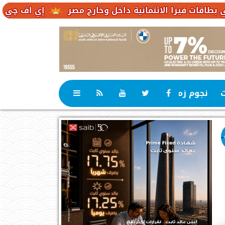
الائتمانية داخل وخارج مصر
إي اف چي فاينانس تستعر
ت
نجوم زمان
رياضة