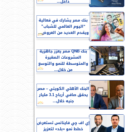
داخل...
بنك مصر يشارك في فعالية
“اليوم العالمي للشباب”
ويقدم العديد من العروض...
بنك QNB مصر يعزز جاهزية
المشروعات الصغيرة
والمتوسطة للنمو والتوسع
من خلال...
البنك الأهلي الكويتي – مصر
يحقق صافي أرباح 3.1 مليار
جنيه خلال...
إي اف چي فاينانس تستعرض
خطط نمو «بلد» لتعزيز