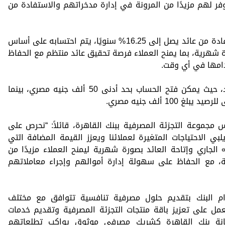
وفر لهم مزيدًا من المرونة في إدارة مدخراتهم والاستفادة من
ويتيح حساب «ثروة» الجاري للعملاء الاستفادة من عائد يصل إلى 16.25% سنويًا، يتم احتسابه على أساس
 شهرية، بما يمنح العملاء فرصة تحقيق عائد منتظم مع الحفاظ
امها في أي وقت.
ويستهدف الحساب شريحة العملاء الأفراد، حيث يمكن فتح الحساب بحد أدنى 50 ألف جنيه مصري، بينما
10 ألف جنيه مصري.
جموعة التجزئة المصرفية ببنك القاهرة، قائلاً: “نحرص على
لبي الاحتياجات المتغيرة لعملائنا ويعزز القيمة المضافة التي
لجاري وإتاحة العائد بصورة شهرية ليمنح العملاء مزيدًا من
ة، مع الحفاظ على سهولة إدارة أموالهم وإجراء معاملاتهم
ام البنك بتقديم حلول مصرفية تنافسية تتوافق مع مختلف
العمل على تعزيز باقة منتجات التجزئة المصرفية وتقديم خدمات
كانة بنك القاهرة كشريك مصرفي موثوق يواكب تطلعاتهم