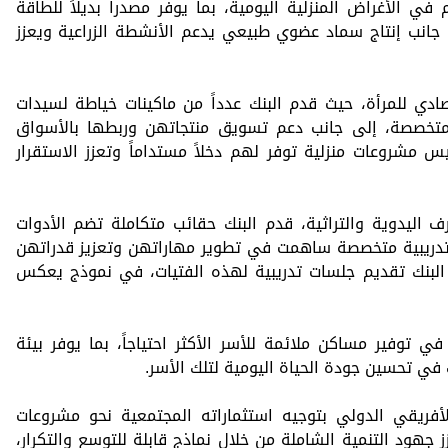
ي الأغراض المنزلية اليومية، بما يوفر مصدراً بديلاً للطاقة
 جانب إنتاج سماد عضوي طبيعي يدعم الأنشطة الزراعية ويعزز
صادي للمرأة، حيث قدم البنك عدداً من ماكينات خياطة لسيدات
متخصصة، إلى جانب دعم تسويق منتجاتهن وربطها بالأسواق
 مشروعات منزلية توفر لهم دخلاً مستداماً وتعزز الاستقرار
 اليدوية والتراثية، قدم البنك حقائب متكاملة تضم الأدوات
مج تدريبية متخصصة ساهمت في تطوير مهاراتهن وتعزيز قدراتهن
ن البنك تقديم جلسات تدريبية لهذه الفتيات، في نموذج يعكس
ي توفير مساكن ملائمة للأسر الأكثر احتياجاً، بما يوفر بيئة
ك في تحسين جودة الحياة اليومية لتلك الأسر.
الأفريقي الدولي بتوجيه استثماراته المجتمعية نحو مشروعات
 جهود التنمية الشاملة من خلال نماذج قابلة للتوسع والتكرار،