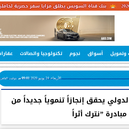
قناة السويس يطلق مزايا سفر حصرية لحاملي بطاقات فيزا ا
 وتمويل
أسواق
نجوم
تكنولوجيا واتصالات
عقارا
الأربعاء، 24 يونيو 2026
09:01 مـ
بتوقيت القاهرة
دولي يحقق إنجازاً تنموياً جديداً من
مبادرة ”نترك أثراً