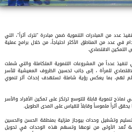
يذ عدد من المبادرات التنموية ضمن مبادرة "نترك أثراً"، التي
في عدد من المناطق الأكثر احتياجاً، من خلال برامج عملية
التمكين الاقتصادي.
تنفيذ عدداً من المشروعات التنموية المتكاملة والتي شملت
الاقتصادي للمرأة ، إلى جانب تحسين الظروف المعيشية للأسر
لائم لهم، بما يعكس رؤية شاملة تستهدف إحداث أثر تنموي
ني نماذج تنموية قابلة للتوسع ترتكز على تمكين الأفراد والأسر
يحقق أثراً ملموساً وقابلاً للقياس على المدى الطويل.
تسليم وتشغيل وحدات بيوجاز منزلية بمنطقة الحسن والحسين
قة تُعد الأولى من نوعها وتسهم هذه الوحدات في تحويل