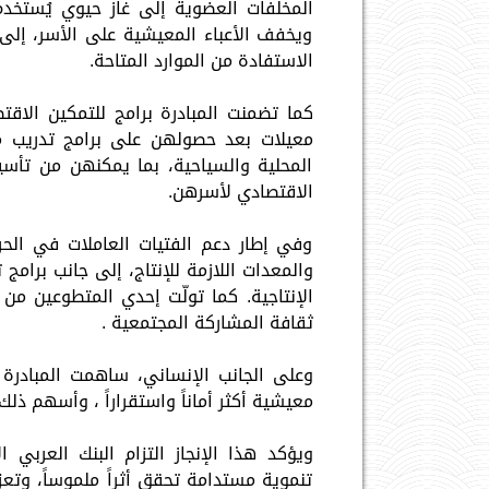
المخلفات العضوية إلى غاز حيوي يُستخدم ف
ويخفف الأعباء المعيشية على الأسر، إلى
الاستفادة من الموارد المتاحة.
كما تضمنت المبادرة برامج للتمكين الاقت
معيلات بعد حصولهن على برامج تدريب 
المحلية والسياحية، بما يمكنهن من تأسيس
الاقتصادي لأسرهن.
وفي إطار دعم الفتيات العاملات في الحرف
والمعدات اللازمة للإنتاج، إلى جانب برا
الإنتاجية. كما تولّت إحدي المتطوعين م
ثقافة المشاركة المجتمعية .
وعلى الجانب الإنساني، ساهمت المبادرة ف
معيشية أكثر أماناً واستقراراً ، وأسهم ذل
ويؤكد هذا الإنجاز التزام البنك العربي 
تنموية مستدامة تحقق أثراً ملموساً، وتعزز