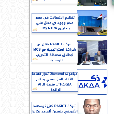
تنظيم الاتصالات في مصر:
عدم وجود أي عطل فني
بتطبيق My NTRA...
شركة RAKICT تعلن عن
شراكة استراتيجية مع MCS
لإطلاق محفظة التدريب
الرسمية...
دياموند Diamond تعزز كفاءة
الأداء المؤسسي بنظام
THΔKΔA.. منصة الـ AI
الرائدة...
شركة RAKICT تعزز توسعها
الأفريقي بتعيين ألفريد نكانزا