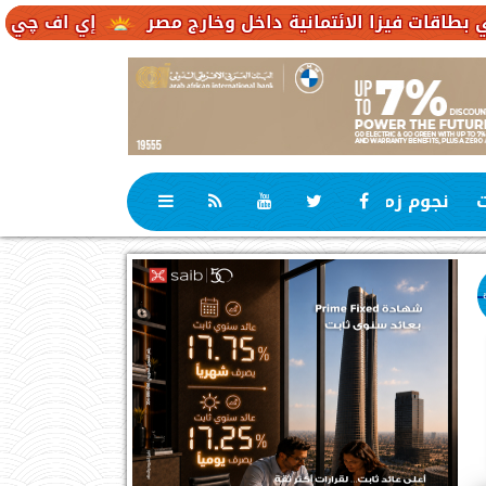
لائتمانية داخل وخارج مصر
إي اف چي فاينانس تستعر
ت
نجوم زمان
رياضة